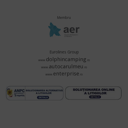
Membru
Eurolines Group
dolphincamping
www.
.ro
autocarulmeu
www.
.ro
enterprise
www.
.ro