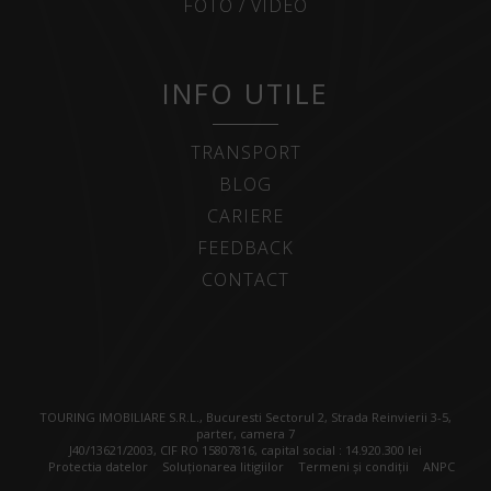
FOTO / VIDEO
INFO UTILE
TRANSPORT
BLOG
CARIERE
FEEDBACK
CONTACT
TOURING IMOBILIARE S.R.L., Bucuresti Sectorul 2, Strada Reinvierii 3-5,
parter, camera 7
J40/13621/2003, CIF RO 15807816, capital social : 14.920.300 lei
Protectia datelor
Soluționarea litigiilor
Termeni și condiții
ANPC