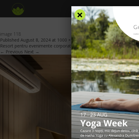
×
image 118
Published
August 8, 2024
at
1000 × 667
in
Alegeți Green Village 4*
Resort pentru evenimente corporate remarcabile
.
← Previous
Next →