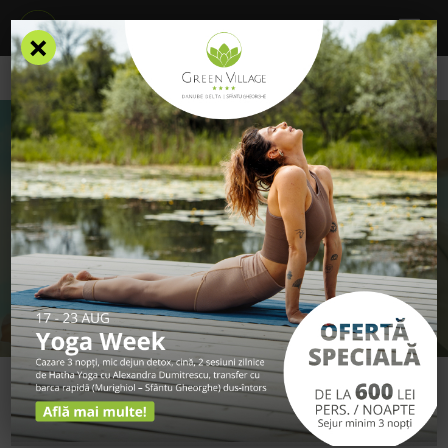
×
/
Oferte Speciale
OFERTE SPECIALE
VACANȚA TA MEMORABILĂ
ÎN DELTA DUNĂRII