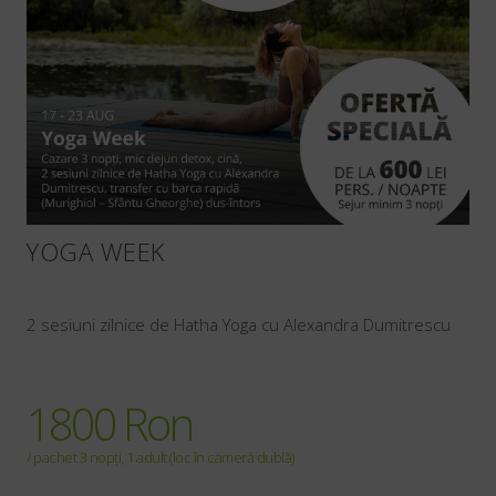
YOGA WEEK
2 sesiuni zilnice de Hatha Yoga cu Alexandra Dumitrescu
1800 Ron
/ pachet 3 nopți, 1 adult (loc în cameră dublă)