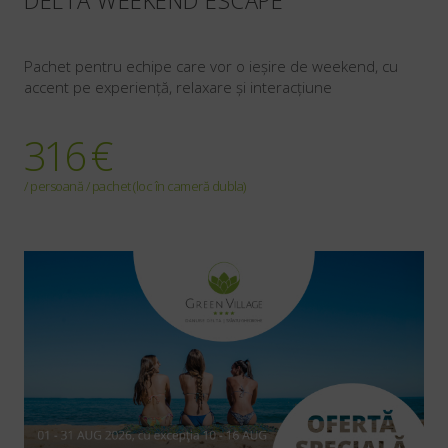
DELTA WEEKEND ESCAPE
Pachet pentru echipe care vor o ieșire de weekend, cu
accent pe experiență, relaxare și interacțiune
316 €
/ persoană / pachet (loc în cameră dubla)