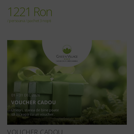
1221 Ron
/ persoana / pachet 3 nopti
VOUCHER CADOU