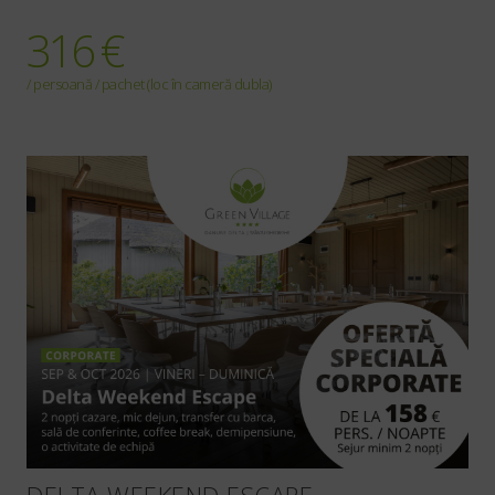
316 €
/ persoană / pachet (loc în cameră dubla)