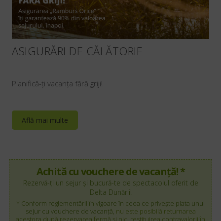
ASIGURĂRI DE CĂLĂTORIE
Planifică-ți vacanța fără griji!
Află mai multe
Achită cu vouchere de vacanță! *
Rezervă-ți un sejur și bucură-te de spectacolul oferit de
Delta Dunării!
* Conform reglementării în vigoare în ceea ce privește plata unui
sejur cu vouchere de vacanță,
nu este posibilă returnarea
acestora după rezervarea fermă și nici restituirea contravalorii în