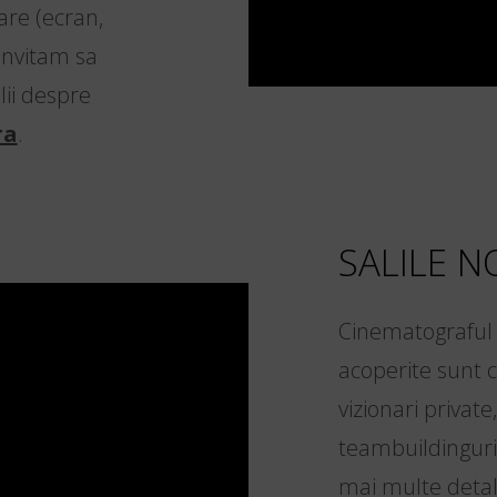
are (ecran,
invitam sa
lii despre
ra
.
SALILE N
Cinematograful i
acoperite sunt 
vizionari privat
teambuildinguri.
mai multe detal