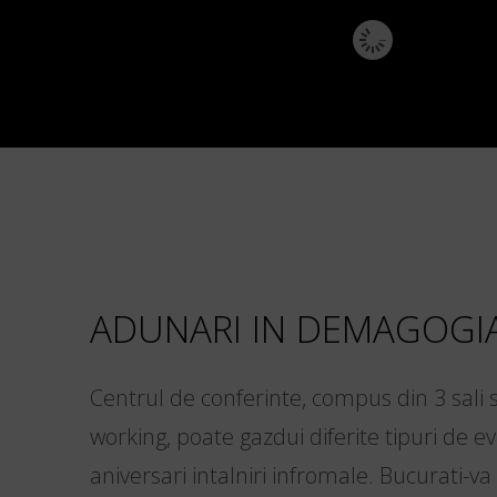
ADUNARI IN DEMAGOGI
Centrul de conferinte, compus din 3 sali s
working, poate gazdui diferite tipuri de 
aniversari intalniri infromale. Bucurati-v