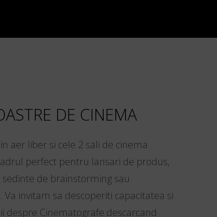
OASTRE DE CINEMA
n aer liber si cele 2 sali de cinema
cadrul perfect pentru lansari de produs,
e, sedinte de brainstorming sau
 Va invitam sa descoperiti capacitatea si
ii despre Cinematografe descarcand