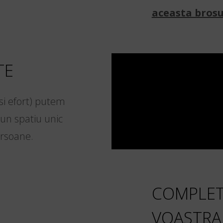
aceasta bros
TE
si efort) putem
-un spatiu unic
ersoane.
COMPLET
VOASTRA