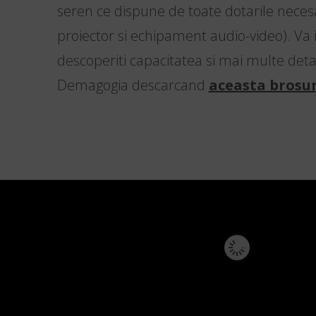
seren ce dispune de toate dotarile neces
proiector si echipament audio-video). Va 
descoperiti capacitatea si mai multe deta
Demagogia descarcand
aceasta brosu