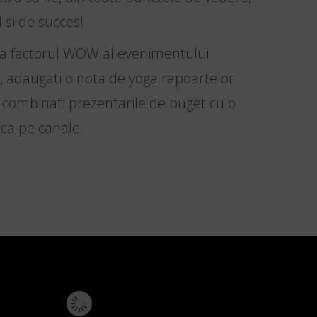
si de succes!
a factorul WOW al evenimentului
adaugati o nota de yoga rapoartelor
u combinati prezentarile de buget cu o
ca pe canale.