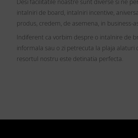
Desi facilitatile noastre sunt diverse si ne 
intalniri de board, intalniri incentive, aniversa
produs, credem, de asemena, in business-a
Indiferent ca vorbim despre o intalnire de 
informala sau o zi petrecuta la plaja alaturi
resortul nostru este detinatia perfecta.