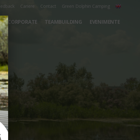
eedback
Cariere
Contact
Green Dolphin Camping
CORPORATE
TEAMBUILDING
EVENIMENTE