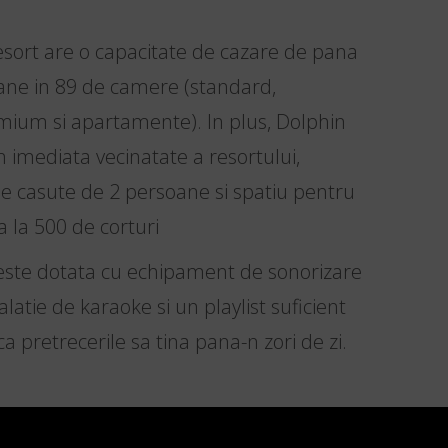
esort are o capacitate de cazare de pana
ane in 89 de camere (standard,
mium si apartamente). In plus, Dolphin
n imediata vecinatate a resortului,
e casute de 2 persoane si spatiu pentru
la 500 de corturi
este dotata cu echipament de sonorizare
alatie de karaoke si un playlist suficient
a pretrecerile sa tina pana-n zori de zi.