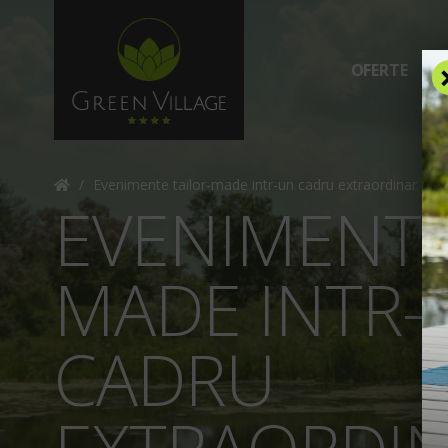
OFERTE
C
/
Evenimente tailor-made intr-un cadru extraordinar
EVENIMENTE
MADE INTR-
CADRU