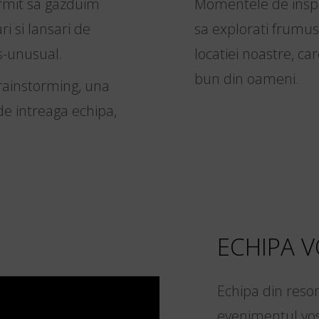
permit sa gazduim
Momentele de inspir
ri si lansari de
sa explorati frumuse
s-unusual.
locatiei noastre, ca
bun din oameni.
brainstorming, una
 de intreaga echipa,
ECHIPA V
Echipa din resort
evenimentul vost