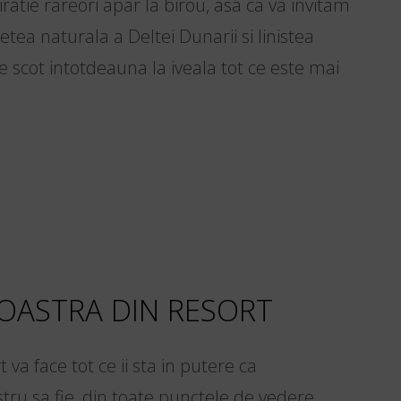
atie rareori apar la birou, asa ca va invitam
tea naturala a Deltei Dunarii si linistea
re scot intotdeauna la iveala tot ce este mai
OASTRA DIN RESORT
 va face tot ce ii sta in putere ca
ru sa fie, din toate punctele de vedere,