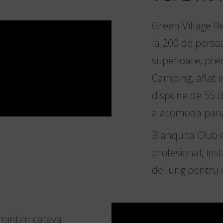
Green Village R
la 200 de perso
superioare, pre
Camping, aflat i
dispune de 55 d
a acomoda pana 
Blanquita Club 
profesional, inst
de lung pentru c
amintim cateva