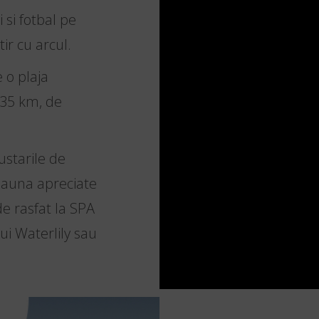
 si fotbal pe
tir cu arcul.
 o plaja
35 km, de
ustarile de
deauna apreciate
de rasfat la SPA
ui Waterlily sau