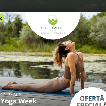
Blog
F
×
AZARE
FACILITĂȚI
EXPERIENȚE
TARIFE
INFO UTILE
 TAILOR-
UN