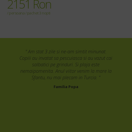
2151 Ron
/ persoana / pachet 3 nopti
"
" Am stat 3 zile si ne-am simtit minunat.
" B
Copiii au invatat sa pescuiasca si au vazut cai
salbatici pe grinduri. Si plaja este
nemaipomenita. Anul viitor venim la mare la
fav
Sfantu, nu mai plecam in Turcia. "
Familia Popa