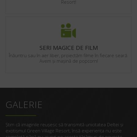
Resort!
SERI MAGICE DE FILM
Înăuntru sau în aer liber, proiectăm filme în fiecare seară.
Avem și mașină de popcorn!
GALERIE
Știm că imaginile reușesc să transmită unicitatea Deltei și
exotismul Green Village Resort, însă experiența nu este
completă până nu ajungi pe aceste tărâmuri de poveste -