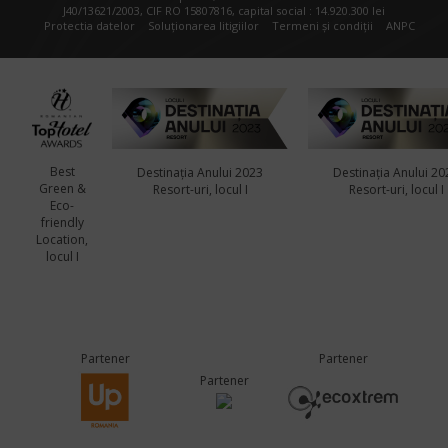
J40/13621/2003, CIF RO 15807816, capital social : 14.920.300 lei
Protectia datelor
Soluționarea litigiilor
Termeni și condiții
ANPC
Best
Destinația Anului 2023
Destinația Anului 20
Green &
Resort-uri, locul I
Resort-uri, locul I
Eco-
friendly
Location,
locul I
Partener
Partener
Partener