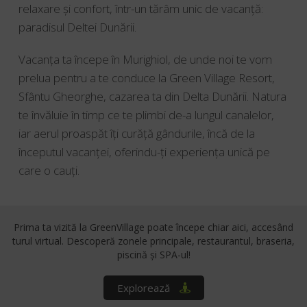
relaxare și confort, într-un tărâm unic de vacanță:
paradisul Deltei Dunării.
Vacanța ta începe în Murighiol, de unde noi te vom
prelua pentru a te conduce la Green Village Resort,
Sfântu Gheorghe, cazarea ta din Delta Dunării. Natura
te învăluie în timp ce te plimbi de-a lungul canalelor,
iar aerul proaspăt îți curăță gândurile, încă de la
începutul vacanței, oferindu-ți experiența unică pe
care o cauți.
Prima ta vizită la GreenVillage poate începe chiar aici, accesând
turul virtual.
Descoperă zonele principale, restaurantul, braseria,
piscină și SPA-ul!
Explorează