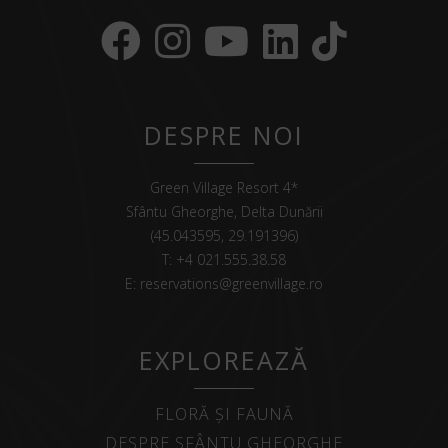
DESPRE NOI
Green Village Resort 4*
Sfântu Gheorghe, Delta Dunării
(45.043595, 29.191396)
T:
+4 021.555.38.58
E:
reservations@greenvillage.ro
EXPLOREAZĂ
FLORĂ ȘI FAUNĂ
DESPRE SFÂNTU GHEORGHE