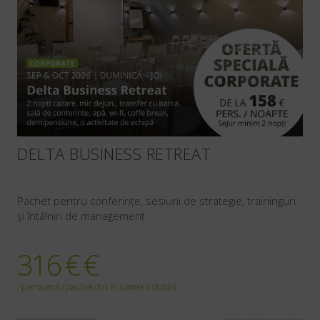
DELTA BUSINESS RETREAT
Pachet pentru conferințe, sesiuni de strategie, traininguri
și întâlniri de management
316 € €
/ persoană / pachet (loc în cameră dubla)