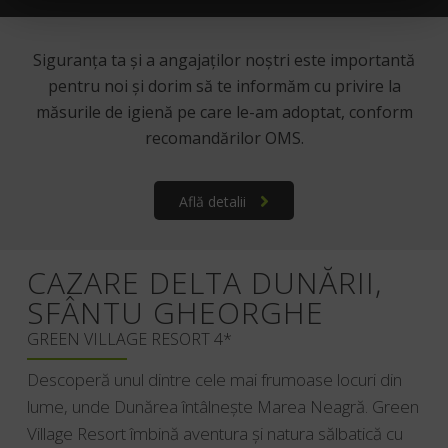
Siguranța ta și a angajaților noștri este importantă
pentru noi și dorim să te informăm cu privire la
măsurile
de igienă pe care le-am adoptat, conform
recomandărilor OMS.
Află detalii
CAZARE DELTA DUNĂRII,
SFÂNTU GHEORGHE
GREEN VILLAGE RESORT 4*
Descoperă unul dintre cele mai frumoase locuri din
lume, unde Dunărea întâlnește Marea Neagră. Green
Village Resort îmbină aventura și natura sălbatică cu