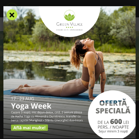
×
GREEN VILLAGE RESORT
Locul în care Dunărea întâlnește Marea Neagră
înseamnă
deopotrivă o vacanță pe litoral și o evadare în inima Deltei.
Alege cea mai frumoasă cazare în Delta Dunării
Află rapid disponibilitatea și tarifele de cazare!
REZERVĂ ONLINE