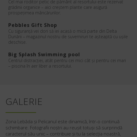
Cel mai roditor petic de pământ al resortului este rezervat
grădinii organice – aici creștem plante care asigură
prospețimea mâncărurilor.
Pebbles Gift Shop
Cu siguranță vei dori să iei acasă o mică parte din Delta
Dunării – magazinul nostru de suverniruri te așteaptă cu ușile
deschise.
Big Splash Swimming pool
Centrul distracției, atât pentru cei mici cât și pentru cei mari
– piscina în aer liber a resortului.
GALERIE
Zona Lebăda și Pelicanul este dinamică, într-o continuă
schimbare. Fotografii noștri au reușit totuși să surprindă
caracterul său unic – contribuie și tu la selecția noastră,