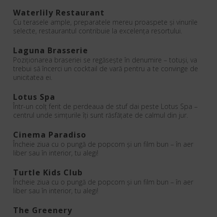
Waterlily Restaurant
Cu terasele ample, preparatele mereu proaspete și vinurile
selecte, restaurantul contribuie la excelența resortului.
Laguna Brasserie
Poziționarea braseriei se regăsește în denumire – totuși, va
trebui să încerci un cocktail de vară pentru a te convinge de
unicitatea ei.
Lotus Spa
Într-un colț ferit de perdeaua de stuf dai peste Lotus Spa –
centrul unde simțurile îți sunt răsfățate de calmul din jur.
Cinema Paradiso
Încheie ziua cu o pungă de popcorn și un film bun – în aer
liber sau în interior, tu alegi!
Turtle Kids Club
Încheie ziua cu o pungă de popcorn și un film bun – în aer
liber sau în interior, tu alegi!
The Greenery