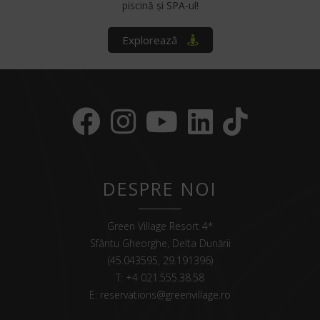
piscină și SPA-ul!
Explorează
DESPRE NOI
Green Village Resort 4*
Sfântu Gheorghe, Delta Dunării
(45.043595, 29.191396)
T:
+4 021.555.38.58
E:
reservations@greenvillage.ro