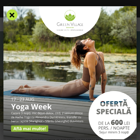
×
/
Cazare
/
Zona Lebăda și Pelicanul
ZONA LEBĂDA ȘI
PELICANUL
Rezervă-ți chiar acum un sejur la Green Village Resort
și
personalizează-ți vacanța așa cum îți dorești!