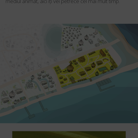
mediul animat, aici îți vei petrece cel mai mult timp.