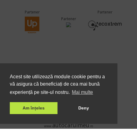
Partener
Partener
Partener
Membru
Acest site utilizează module cookie pentru a
vă asigura că beneficiați de cea mai bună
experiență pe site-ul nostru.
Mai multe
Am înțeles
Deny
Eurolines Group
dolphincamping
www.
.ro
autocarulmeu
www.
.ro
enterprise
www.
.ro