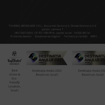
TOURING IMOBILIARE S.R.L., Bucuresti Sectorul 2, Strada Reinvierii 3-5,
parter, camera 7
J40/13621/2003, CIF RO 15807816, capital social : 14.920.300 lei
Protectia datelor
Soluționarea litigiilor
Termeni și condiții
ANPC
Best
Destinația Anului 2023
Destinația Anului 20
Green &
Resort-uri, locul I
Resort-uri, locul I
Eco-
friendly
Location,
locul I