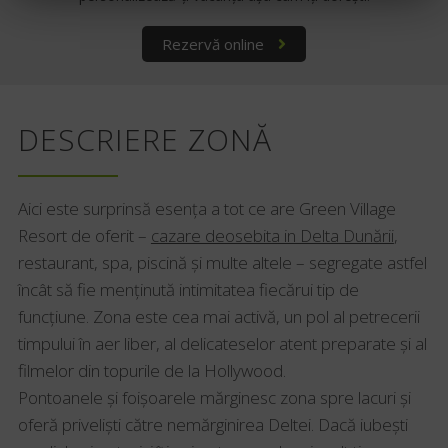
Rezervă online
DESCRIERE ZONĂ
Aici este surprinsă esența a tot ce are Green Village
Resort de oferit –
cazare deosebita in Delta Dunării
,
restaurant, spa, piscină și multe altele – segregate astfel
încât să fie menținută intimitatea fiecărui tip de
funcțiune. Zona este cea mai activă, un pol al petrecerii
timpului în aer liber, al delicateselor atent preparate și al
filmelor din topurile de la Hollywood.
Pontoanele și foișoarele mărginesc zona spre lacuri și
oferă priveliști către nemărginirea Deltei. Dacă iubești