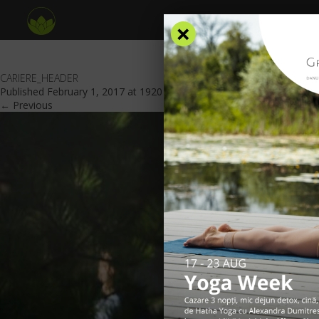
×
CARIERE_HEADER
Published
February 1, 2017
at
1920 × 700
in
Cariere
.
← Previous