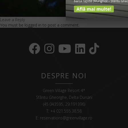
Leave a Reply
You must be
logged in
to post a comment.
DESPRE NOI
Green Village Resort 4*
Sfântu Gheorghe, Delta Dunării
(45.043595, 29.191396)
T:
+4 021.555.38.58
E:
reservations@greenvillage.ro