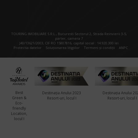
TOURING IMOBILIARE S.R.L., Bucuresti Sectorul 2, Strada Reinvierii 3-5,
parter, camera 7
J40/13621/2003, CIF RO 15807816, capital social : 14.920.300 lei
Protectia datelor
Soluționarea litigiilor
Termeni și condiții
ANPC
Best
Destinația Anului 2023
Destinația Anului 20
Green &
Resort-uri, locul I
Resort-uri, locul I
Eco-
friendly
Location,
locul I