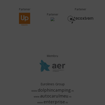
Partener
Partener
Partener
Membru
Eurolines Group
dolphincamping
www.
.ro
autocarulmeu
www.
.ro
enterprise
www.
.ro