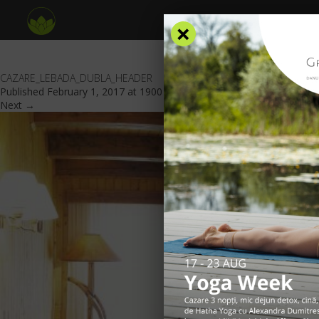
×
CAZARE_LEBADA_DUBLA_HEADER
Published
February 1, 2017
at
1900 × 1080
in
Cameră dublă
.
Next →