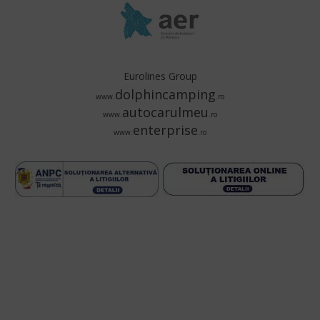
Eurolines Group
dolphincamping
www.
.ro
autocarulmeu
www.
.ro
enterprise
www.
.ro