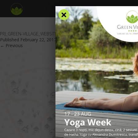
×
PRJ_GREEN-VILLAGE_WEBSITE_HARTA-CAZARE_STARCUL-ALB-01
Published
February 22, 2017
at
860 × 620
in
Zona Stârcul Alb
.
← Previous