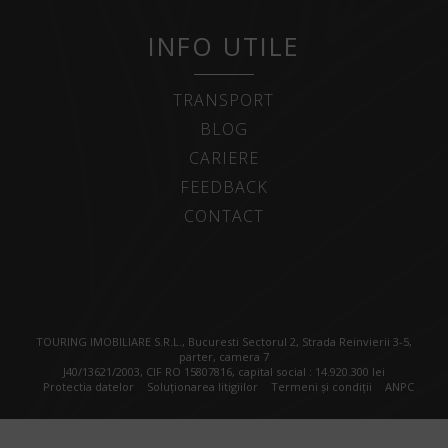
INFO UTILE
TRANSPORT
BLOG
CARIERE
FEEDBACK
CONTACT
TOURING IMOBILIARE S.R.L., Bucuresti Sectorul 2, Strada Reinvierii 3-5,
parter, camera 7
J40/13621/2003, CIF RO 15807816, capital social : 14.920.300 lei
Protectia datelor
Soluționarea litigiilor
Termeni și condiții
ANPC