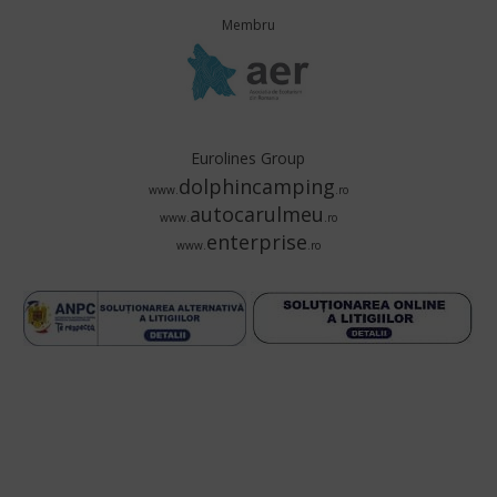
Membru
Eurolines Group
dolphincamping
www.
.ro
autocarulmeu
www.
.ro
enterprise
www.
.ro