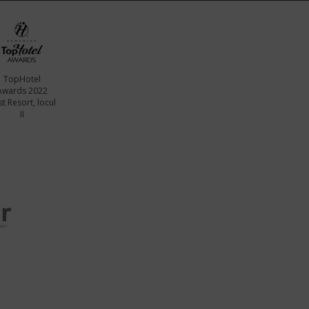
TopHotel
Awards 2022
t Resort, locul
II