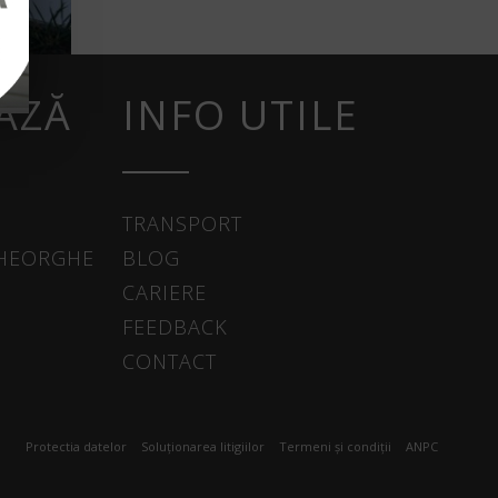
AZĂ
INFO UTILE
TRANSPORT
GHEORGHE
BLOG
CARIERE
FEEDBACK
CONTACT
Protectia datelor
Soluționarea litigiilor
Termeni și condiții
ANPC