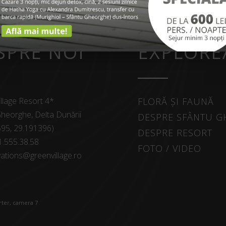
SPRE NOI
EXPLORE
llage Resort 4*
FLORĂ ȘI FAUNĂ
heorghe, Delta Dunării
DESPRE SFÂNTU 
595, 29.191396)
DESPRE RESORT
1.555.38.58
FOTO / VIDEO
ations@greenvillage.ro
arter, camera 7