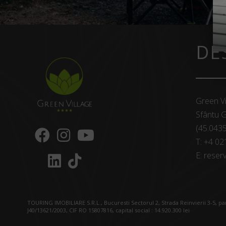
DE
Green Vi
Sfântu G
(45.043
T:
+4 02
E:
reserv
TOURING IMOBILIARE S.R.L., Bucuresti Sectorul 2, Strada Reinvierii 3-5, p
J40/13621/2003, CIF RO 15807816, capital social : 14.920.300 lei