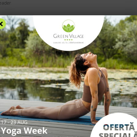
eader
Blog
F
×
AZARE
FACILITĂȚI
EXPERIENȚE
TARIFE
INFO UTILE