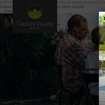
210719-Imagine_oferta_Vacanta_de_toamna_in_familie_website_GV_h
Published
July 20, 2021
at
1206 × 553
in
Oferte Speciale
.
← Previous
Next →
OFERTE
C