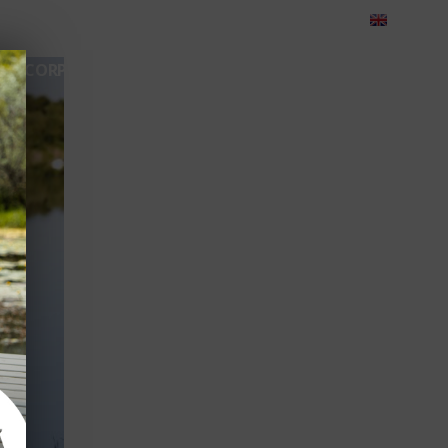
eedback
Cariere
Contact
Green Dolphin Camping
CORPORATE
TEAMBUILDING
EVENIMENTE