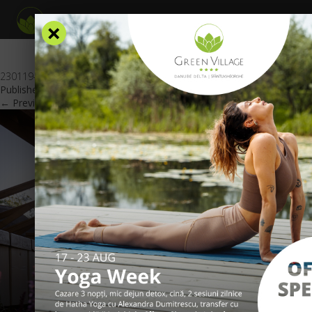
×
230119-Imagine_oferta_Pasti_website_GV_EN
Published
January 20, 2023
at
600 × 425
in
Oferte Speciale
.
← Previous
Next →