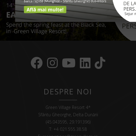
DESPRE NOI
Green Village Resort 4*
Sfântu Gheorghe, Delta Dunării
(45.043595, 29.191396)
T:
+4 021.555.38.58