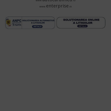
www.
.ro
enterprise
www.
.ro