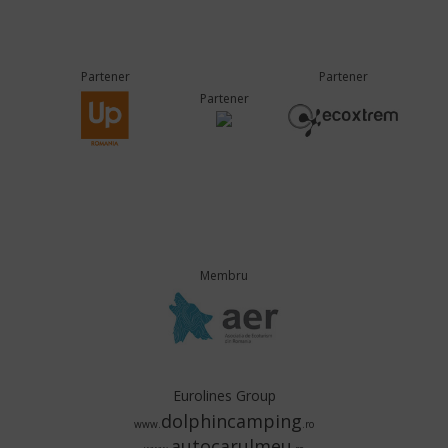
Partener
Partener
Partener
Membru
Eurolines Group
dolphincamping
www.
.ro
autocarulmeu