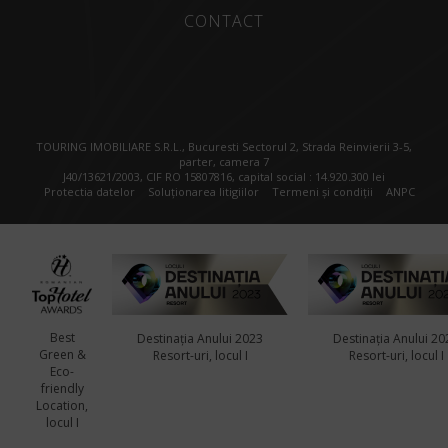
CONTACT
TOURING IMOBILIARE S.R.L., Bucuresti Sectorul 2, Strada Reinvierii 3-5,
parter, camera 7
J40/13621/2003, CIF RO 15807816, capital social : 14.920.300 lei
Protectia datelor
Soluționarea litigiilor
Termeni și condiții
ANPC
Best
Destinația Anului 2023
Destinația Anului 20
Green &
Resort-uri, locul I
Resort-uri, locul I
Eco-
friendly
Location,
locul I