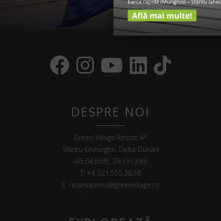
DESPRE NOI
Green Village Resort 4*
Sfântu Gheorghe, Delta Dunării
(45.043595, 29.191396)
T:
+4 021.555.38.58
E:
reservations@greenvillage.ro