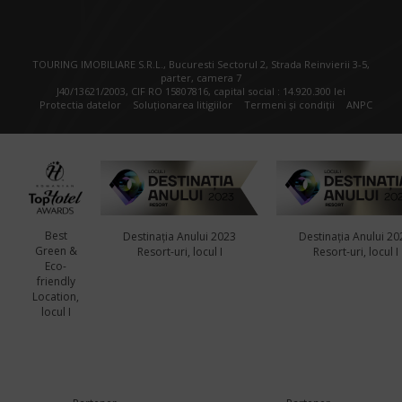
TOURING IMOBILIARE S.R.L., Bucuresti Sectorul 2, Strada Reinvierii 3-5,
parter, camera 7
J40/13621/2003, CIF RO 15807816, capital social : 14.920.300 lei
Protectia datelor
Soluționarea litigiilor
Termeni și condiții
ANPC
Best
Destinația Anului 2023
Destinația Anului 20
Green &
Resort-uri, locul I
Resort-uri, locul I
Eco-
friendly
Location,
locul I