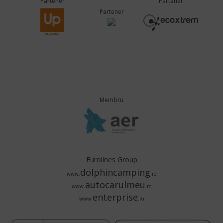
Partener
Partener
Partener
Membru
Eurolines Group
dolphincamping
www.
.ro
autocarulmeu
www.
.ro
enterprise
www.
.ro