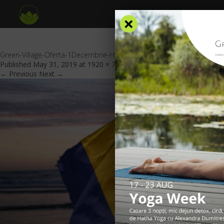
×
Green-Village-Oferta-1Decembrie-Header
Published
May 31, 2019
at
1920 × 700
in
Oferte Speciale
.
← Previous
Next →