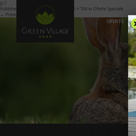
gv3
Published
November 15, 2018
at
1920 × 700
in
Oferte Speciale
.
← Previous
Next →
OFERTE
C