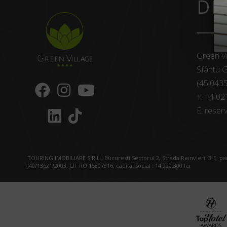
DE
Green Vi
Sfântu G
(45.043
T:
+4 02
E:
reserv
TOURING IMOBILIARE S.R.L., Bucuresti Sectorul 2, Strada Reinvierii 3-5, p
J40/13621/2003, CIF RO 15807816, capital social : 14.920.300 lei