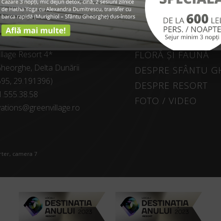
SPRE NOI
EXPLORE
llage Resort 4*
FLORĂ ȘI FAUNĂ
heorghe, Delta Dunării
DESPRE SFÂNTU 
595, 29.191396)
DESPRE RESORT
1.555.38.58
FOTO / VIDEO
ations@greenvillage.ro
arter, camera 7