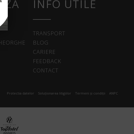
AZĂ
INFO UTILE
TRANSPORT
GHEORGHE
BLOG
CARIERE
FEEDBACK
CONTACT
Protectia datelor
Soluționarea litigiilor
Termeni și condiții
ANPC