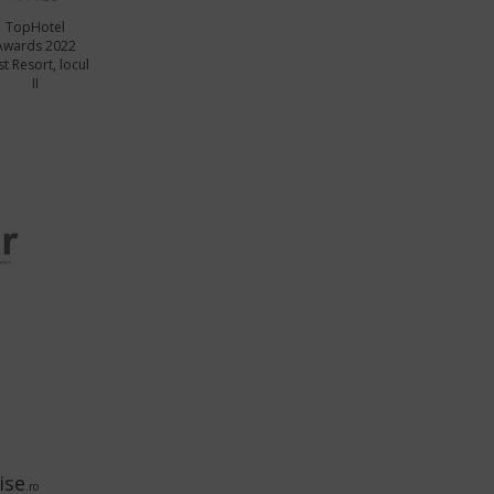
TopHotel
Awards 2022
t Resort, locul
II
ise
.ro