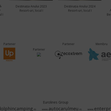
&
Destinația Anului 2023
Destinația Anului 2024
y
Resort-uri, locul I
Resort-uri, locul I
l I
Bes
Partener
Partener
Membru
Partener
Eurolines Group
dolphincamping
autocarulmeu
enterpr
.ro
www.
.ro
www.