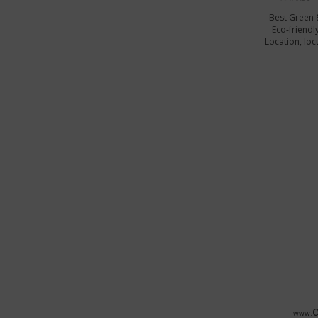
Best Green 
Eco-friendl
Location, locu
www.