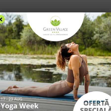
Blog
F
×
AZARE
FACILITĂȚI
EXPERIENȚE
TARIFE
INFO UTILE