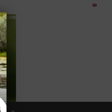
eedback
Cariere
Contact
Green Dolphin Camping
CORPORATE
TEAMBUILDING
EVENIMENTE