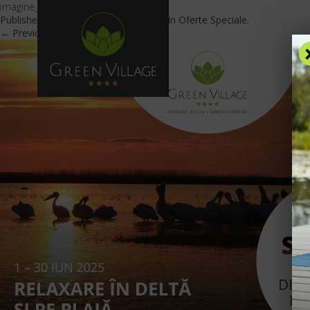
imagine_oferta_GV_RO-5
Published
May 30, 2025
at
600 × 425
in
Oferte Speciale
.
← Previous
Next →
OFERTE
C