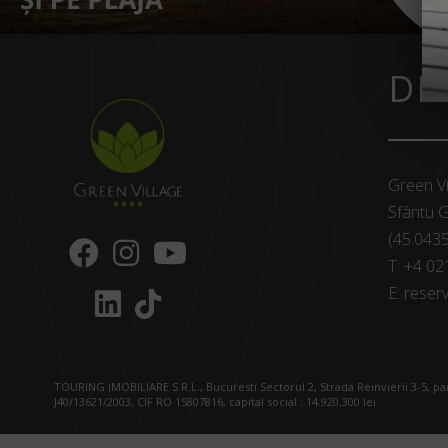
DE
Green Vi
Sfântu G
(45.043
T:
+4 02
E:
reserv
TOURING IMOBILIARE S.R.L., Bucuresti Sectorul 2, Strada Reinvierii 3-5, p
J40/13621/2003, CIF RO 15807816, capital social : 14.920.300 lei