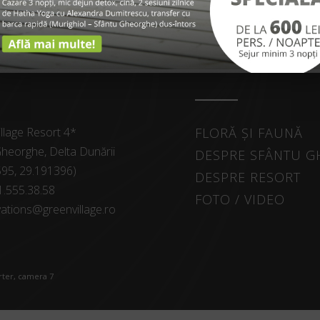
SPRE NOI
EXPLORE
llage Resort 4*
FLORĂ ȘI FAUNĂ
heorghe, Delta Dunării
DESPRE SFÂNTU 
595, 29.191396)
DESPRE RESORT
1.555.38.58
FOTO / VIDEO
ations@greenvillage.ro
arter, camera 7