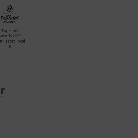
TopHotel
Awards 2022
t Resort, locul
II