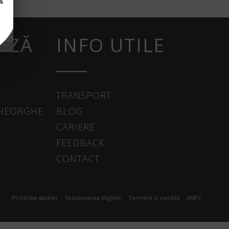
AZĂ
INFO UTILE
TRANSPORT
GHEORGHE
BLOG
CARIERE
FEEDBACK
CONTACT
Protectia datelor
Soluționarea litigiilor
Termeni și condiții
ANPC