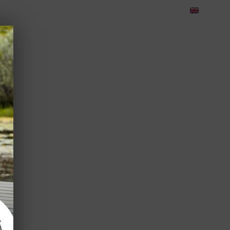
eedback
Cariere
Contact
Green Dolphin Camping
CORPORATE
TEAMBUILDING
EVENIMENTE