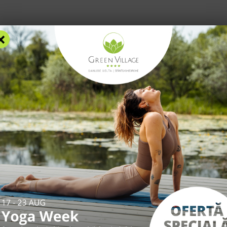
Blog
F
×
AZARE
FACILITĂȚI
EXPERIENȚE
TARIFE
INFO UTILE