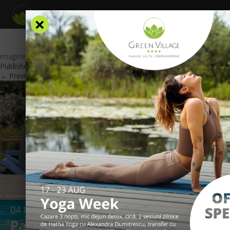
×
imagine_oferta_GV_RO07
Published
July 7, 2025
at
600 × 425
in
Oferte Speciale
.
← Previous
Next →