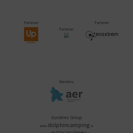
Partener
Partener
Partener
Membru
Eurolines Group
dolphincamping
www.
.ro
autocarulmeu