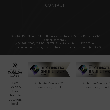
CONTACT
TOURING IMOBILIARE S.R.L., Bucuresti Sectorul 2, Strada Reinvierii 3-5,
parter, camera 7
J40/13621/2003, CIF RO 15807816, capital social : 14.920.300 lei
Protectia datelor
Soluționarea litigiilor
Termeni și condiții
ANPC
Best
Destinația Anului 2023
Destinația Anului 20
Green &
Resort-uri, locul I
Resort-uri, locul I
Eco-
friendly
Location,
locul I