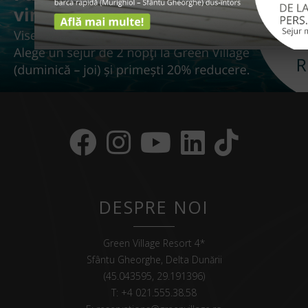
DESPRE NOI
Green Village Resort 4*
Sfântu Gheorghe, Delta Dunării
(45.043595, 29.191396)
T:
+4 021.555.38.58