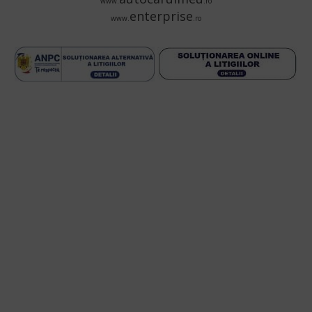
www.
.ro
enterprise
www.
.ro