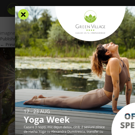
×
imagine_oferta_GV_RO_1_mai
Published
January 28, 2026
at
600 × 425
in
Oferte Speciale
.
← Previous
Next →