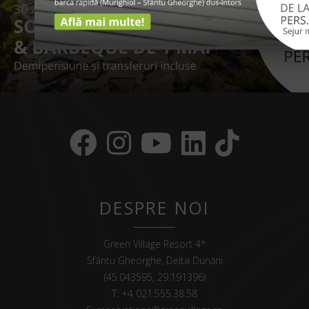
DESPRE NOI
Green Village Resort 4*
Sfântu Gheorghe, Delta Dunării
(45.043595, 29.191396)
T:
+4 021.555.38.58