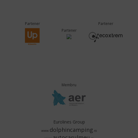
Partener
Partener
Partener
Membru
Eurolines Group
dolphincamping
www.
.ro
autocarulmeu