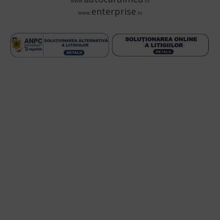
www.
.ro
enterprise
www.
.ro