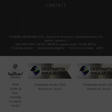
CONTACT
TOURING IMOBILIARE S.R.L., Bucuresti Sectorul 2, Strada Reinvierii 3-5,
parter, camera 7
J40/13621/2003, CIF RO 15807816, capital social : 14.920.300 lei
Protectia datelor
Soluționarea litigiilor
Termeni și condiții
ANPC
Best
Destinația Anului 2023
Destinația Anului 20
Green &
Resort-uri, locul I
Resort-uri, locul I
Eco-
friendly
Location,
locul I