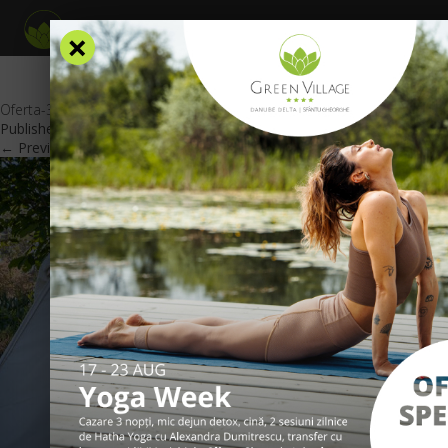
×
Oferta-3=4-RO
Published
March 10, 2021
at
600 × 425
in
Oferte Speciale
.
← Previous
Next →