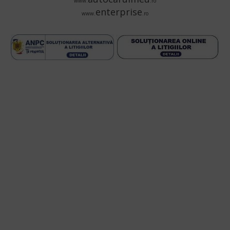
www.
.ro
enterprise
www.
.ro