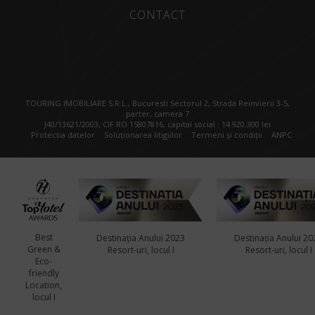
CONTACT
TOURING IMOBILIARE S.R.L., Bucuresti Sectorul 2, Strada Reinvierii 3-5,
parter, camera 7
J40/13621/2003, CIF RO 15807816, capital social : 14.920.300 lei
Protectia datelor
Soluționarea litigiilor
Termeni și condiții
ANPC
Best
Destinația Anului 2023
Destinația Anului 20
Green &
Resort-uri, locul I
Resort-uri, locul I
Eco-
friendly
Location,
locul I