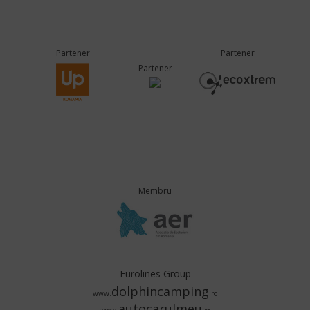
Partener
Partener
Partener
Membru
Eurolines Group
dolphincamping
www.
.ro
autocarulmeu