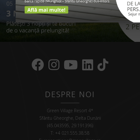
DESPRE NOI
Green Village Resort 4*
Sfântu Gheorghe, Delta Dunării
(45.043595, 29.191396)
T:
+4 021.555.38.58