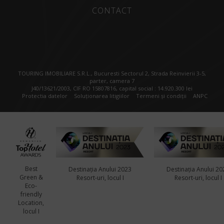
CONTACT
TOURING IMOBILIARE S.R.L., Bucuresti Sectorul 2, Strada Reinvierii 3-5,
parter, camera 7
J40/13621/2003, CIF RO 15807816, capital social : 14.920.300 lei
Protectia datelor
Soluționarea litigiilor
Termeni și condiții
ANPC
Best
Destinația Anului 2023
Destinația Anului 20
Green &
Resort-uri, locul I
Resort-uri, locul I
Eco-
friendly
Location,
locul I