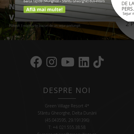
DESPRE NOI
Green Village Resort 4*
Sfântu Gheorghe, Delta Dunării
(45.043595, 29.191396)
T:
+4 021.555.38.58