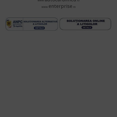
www.
.ro
enterprise
www.
.ro