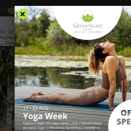
×
PRJ_GREEN-VILLAGE_OFERTA-3=4-RO
Published
September 3, 2019
at
600 × 425
in
Oferte Speciale
.
← Previous
Next →