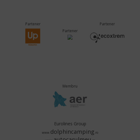
Partener
Partener
Partener
Membru
Eurolines Group
dolphincamping
www.
.ro
autocarulmeu