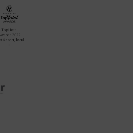
TopHotel
Awards 2022
t Resort, locul
II