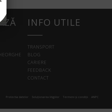
AZĂ
INFO UTILE
TRANSPORT
GHEORGHE
BLOG
CARIERE
FEEDBACK
CONTACT
Protectia datelor
Soluționarea litigiilor
Termeni și condiții
ANPC