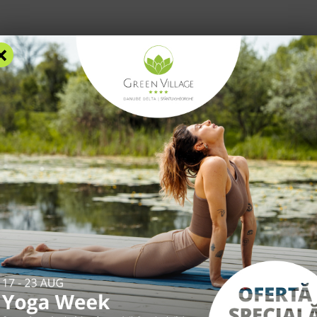
Blog
F
×
AZARE
FACILITĂȚI
EXPERIENȚE
TARIFE
INFO UTILE