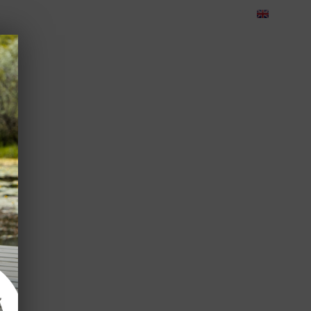
eedback
Cariere
Contact
Green Dolphin Camping
CORPORATE
TEAMBUILDING
EVENIMENTE