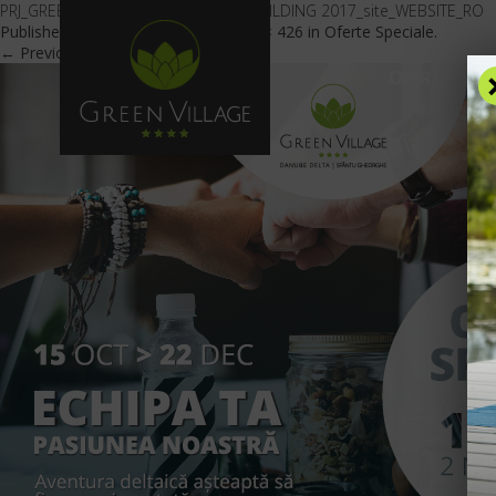
PRJ_GREEN VILLAGE_OFERTA _TEAMBUILDING 2017_site_WEBSITE_RO
Published
September 7, 2017
at
601 × 426
in
Oferte Speciale
.
← Previous
Next →
OFERTE
C