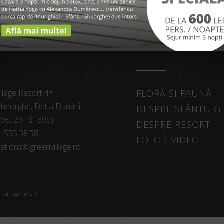
SPRE NOI
EXPLORE
llage Resort 4*
FLORĂ ȘI FAUNĂ
heorghe, Delta Dunării
DESPRE SFÂNTU 
595, 29.191396)
DESPRE RESORT
1.555.38.58
FOTO / VIDEO
ations@greenvillage.ro
arter, camera 7