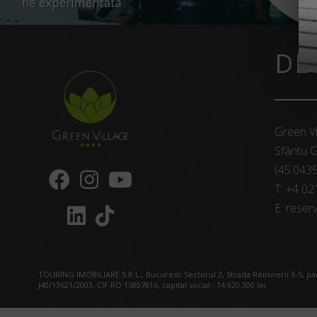
DE
Green Vi
Sfântu G
(45.043
T:
+4 02
E:
reserv
TOURING IMOBILIARE S.R.L., Bucuresti Sectorul 2, Strada Reinvierii 3-5, p
J40/13621/2003, CIF RO 15807816, capital social : 14.920.300 lei