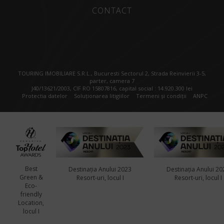
CONTACT
TOURING IMOBILIARE S.R.L., Bucuresti Sectorul 2, Strada Reinvierii 3-5,
parter, camera 7
J40/13621/2003, CIF RO 15807816, capital social : 14.920.300 lei
Protectia datelor
Soluționarea litigiilor
Termeni și condiții
ANPC
Best
Destinația Anului 2023
Destinația Anului 20
Green &
Resort-uri, locul I
Resort-uri, locul I
Eco-
friendly
Location,
locul I