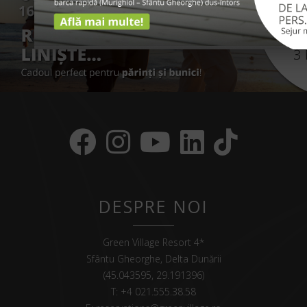
DESPRE NOI
Green Village Resort 4*
Sfântu Gheorghe, Delta Dunării
(45.043595, 29.191396)
T:
+4 021.555.38.58