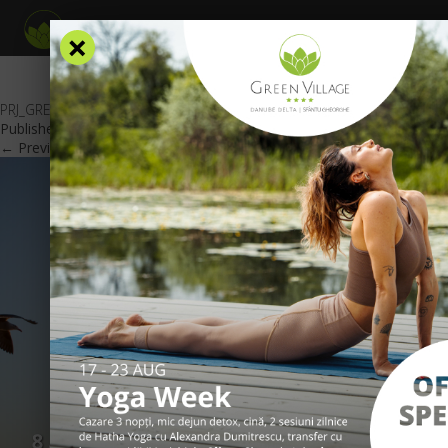
×
PRJ_GREEN-VILLAGE_OFERTA-SENIORI-2019-_web_RO
Published
November 23, 2018
at
600 × 425
in
Oferte Speciale
.
← Previous
Next →