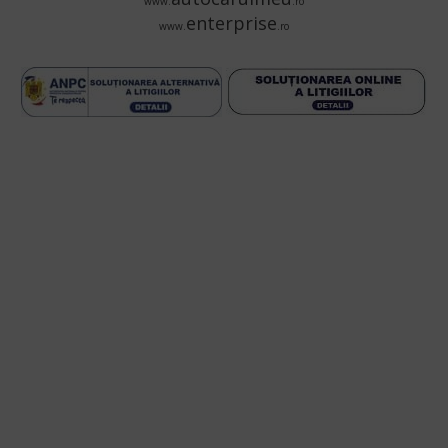
www.
.ro
enterprise
www.
.ro