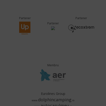
Partener
Partener
Partener
Membru
Eurolines Group
dolphincamping
www.
.ro
autocarulmeu