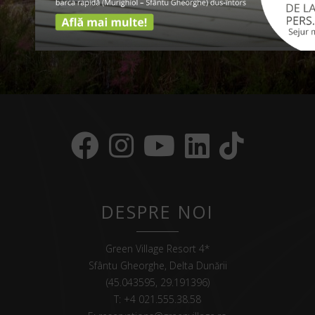
DESPRE NOI
Green Village Resort 4*
Sfântu Gheorghe, Delta Dunării
(45.043595, 29.191396)
T:
+4 021.555.38.58