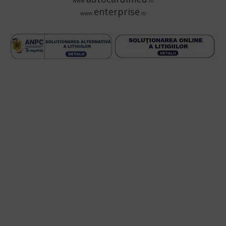
www.
.ro
enterprise
www.
.ro