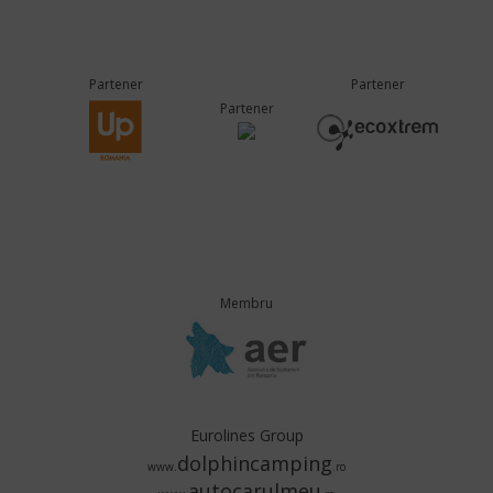
Partener
Partener
Partener
Membru
Eurolines Group
dolphincamping
www.
.ro
autocarulmeu