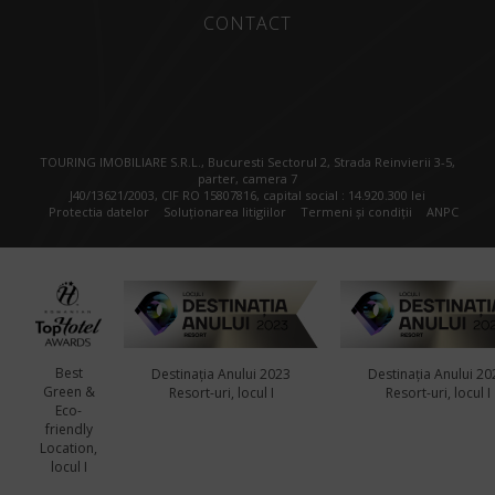
CONTACT
TOURING IMOBILIARE S.R.L., Bucuresti Sectorul 2, Strada Reinvierii 3-5,
parter, camera 7
J40/13621/2003, CIF RO 15807816, capital social : 14.920.300 lei
Protectia datelor
Soluționarea litigiilor
Termeni și condiții
ANPC
Best
Destinația Anului 2023
Destinația Anului 20
Green &
Resort-uri, locul I
Resort-uri, locul I
Eco-
friendly
Location,
locul I