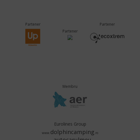
Partener
Partener
Partener
Membru
Eurolines Group
dolphincamping
www.
.ro
autocarulmeu