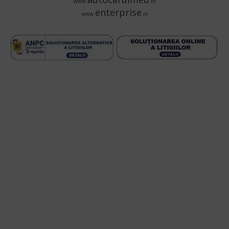
www.
.ro
enterprise
www.
.ro