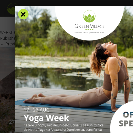
×
WEBSITE_22.07_WEBSITE_RO
Published
July 23, 2020
at
601 × 426
in
Oferte Speciale
.
← Previous
Next →