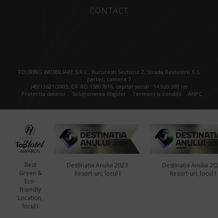
CONTACT
TOURING IMOBILIARE S.R.L., Bucuresti Sectorul 2, Strada Reinvierii 3-5,
parter, camera 7
J40/13621/2003, CIF RO 15807816, capital social : 14.920.300 lei
Protectia datelor
Soluționarea litigiilor
Termeni și condiții
ANPC
Best
Destinația Anului 2023
Destinația Anului 20
Green &
Resort-uri, locul I
Resort-uri, locul I
Eco-
friendly
Location,
locul I