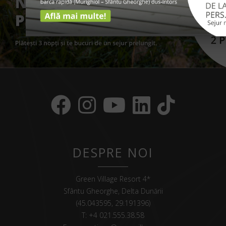
DESPRE NOI
Green Village Resort 4*
Sfântu Gheorghe, Delta Dunării
(45.043595, 29.191396)
T:
+4 021.555.38.58