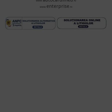
www.
.ro
enterprise
www.
.ro