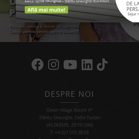
DESPRE NOI
Green Village Resort 4*
Sfântu Gheorghe, Delta Dunării
(45.043595, 29.191396)
T:
+4 021.555.38.58