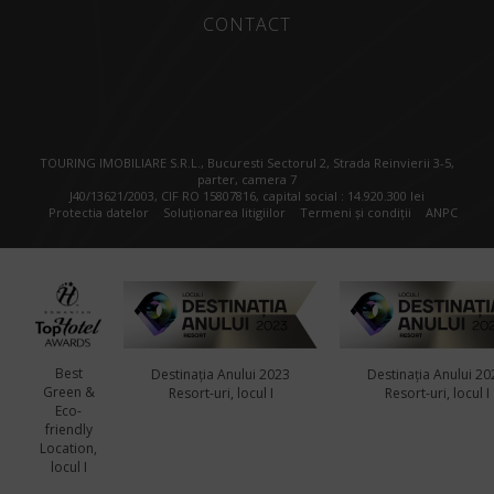
CONTACT
TOURING IMOBILIARE S.R.L., Bucuresti Sectorul 2, Strada Reinvierii 3-5,
parter, camera 7
J40/13621/2003, CIF RO 15807816, capital social : 14.920.300 lei
Protectia datelor
Soluționarea litigiilor
Termeni și condiții
ANPC
Best
Destinația Anului 2023
Destinația Anului 20
Green &
Resort-uri, locul I
Resort-uri, locul I
Eco-
friendly
Location,
locul I