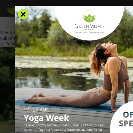
×
WEBSITE_RO Seniori
Published
January 13, 2020
at
601 × 426
in
Oferte Speciale
.
← Previous
Next →