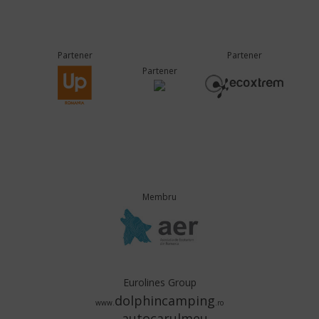
Partener
Partener
Partener
Membru
Eurolines Group
dolphincamping
www.
.ro
autocarulmeu