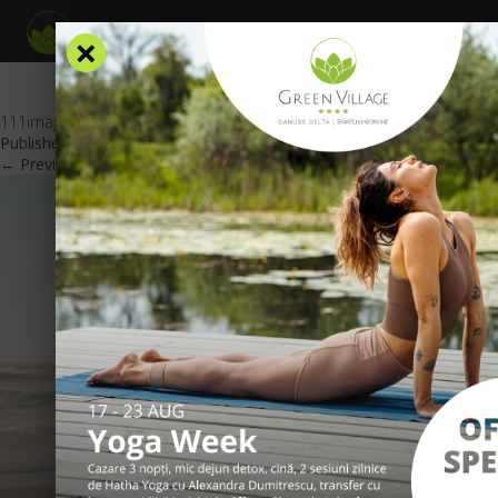
×
111imagine_oferta_GV_RO
Published
May 26, 2026
at
600 × 425
in
Oferte Speciale
.
← Previous
Next →