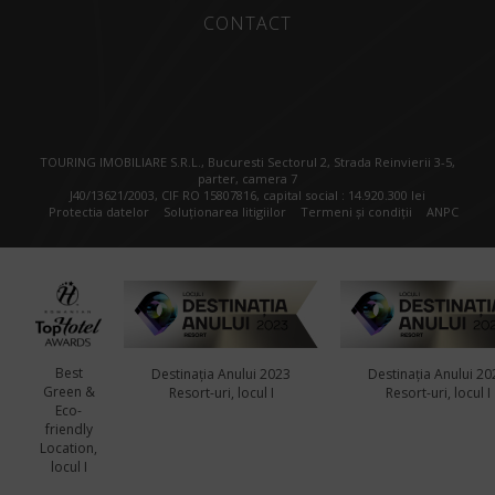
CONTACT
TOURING IMOBILIARE S.R.L., Bucuresti Sectorul 2, Strada Reinvierii 3-5,
parter, camera 7
J40/13621/2003, CIF RO 15807816, capital social : 14.920.300 lei
Protectia datelor
Soluționarea litigiilor
Termeni și condiții
ANPC
Best
Destinația Anului 2023
Destinația Anului 20
Green &
Resort-uri, locul I
Resort-uri, locul I
Eco-
friendly
Location,
locul I