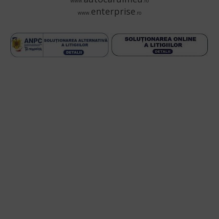
www.
.ro
enterprise
www.
.ro