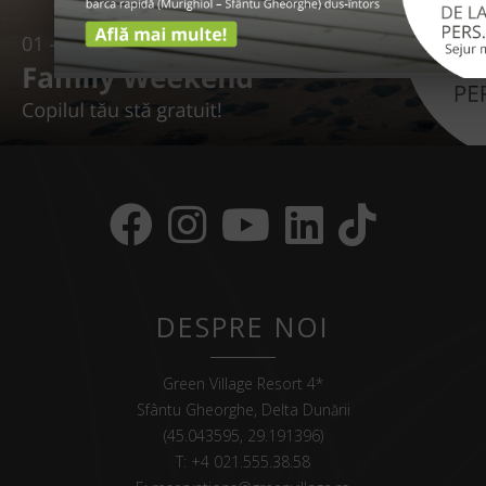
DESPRE NOI
Green Village Resort 4*
Sfântu Gheorghe, Delta Dunării
(45.043595, 29.191396)
T:
+4 021.555.38.58