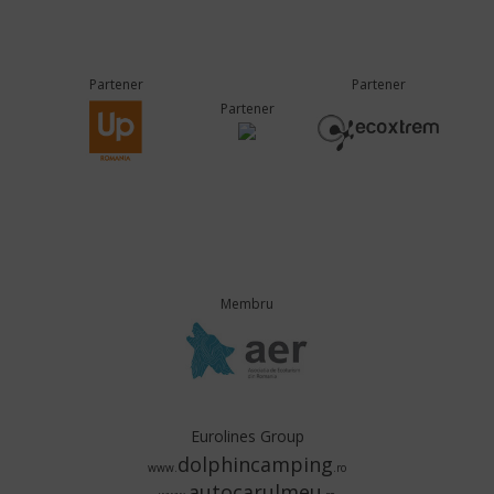
Partener
Partener
Partener
Membru
Eurolines Group
dolphincamping
www.
.ro
autocarulmeu