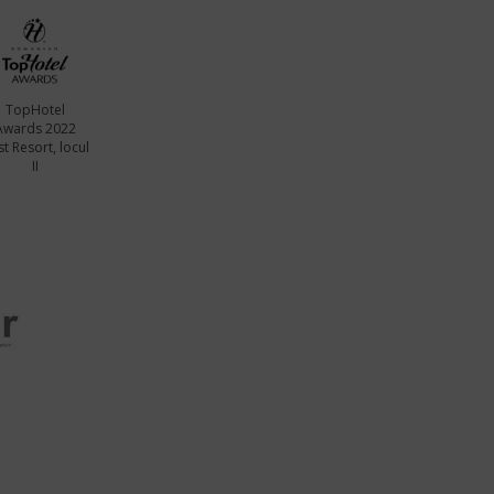
TopHotel
Awards 2022
t Resort, locul
II