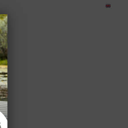
eedback
Cariere
Contact
Green Dolphin Camping
CORPORATE
TEAMBUILDING
EVENIMENTE