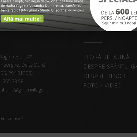
SPRE NOI
EXPLORE
llage Resort 4*
FLORĂ ȘI FAUNĂ
heorghe, Delta Dunării
DESPRE SFÂNTU 
595, 29.191396)
DESPRE RESORT
1.555.38.58
FOTO / VIDEO
ations@greenvillage.ro
arter, camera 7