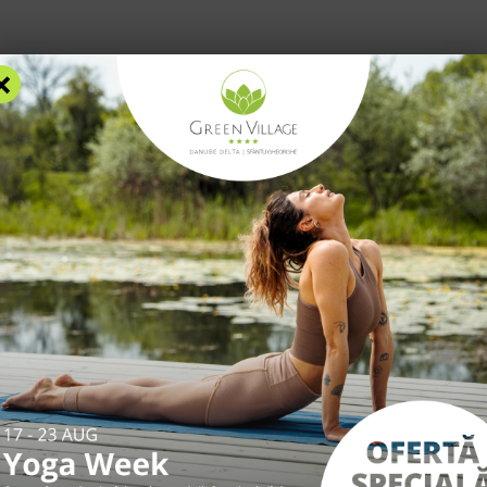
Blog
F
×
AZARE
FACILITĂȚI
EXPERIENȚE
TARIFE
INFO UTILE