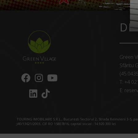
DE
Green Vi
Sfântu G
(45.043
T:
+4 02
E:
reserv
TOURING IMOBILIARE S.R.L., Bucuresti Sectorul 2, Strada Reinvierii 3-5, p
J40/13621/2003, CIF RO 15807816, capital social : 14.920.300 lei