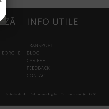
AZĂ
INFO UTILE
TRANSPORT
GHEORGHE
BLOG
CARIERE
FEEDBACK
CONTACT
Protectia datelor
Soluționarea litigiilor
Termeni și condiții
ANPC