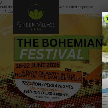
3
Published
February 17, 2026
at
600 × 425
in
Oferte Speciale
.
← Previous
Next →
OFERTE
C