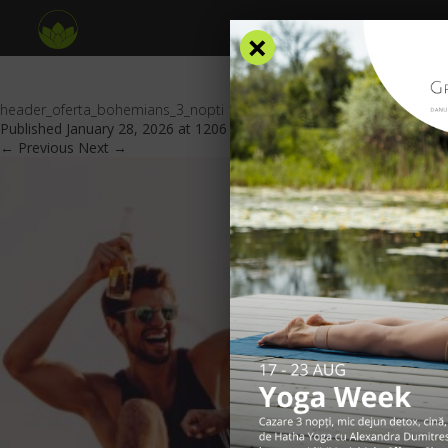
×
header_oferta_bohemians_3_nopti
Published
January 28, 2026
at
1206 × 553
in
Oferte Speciale
.
← Previous
Next →