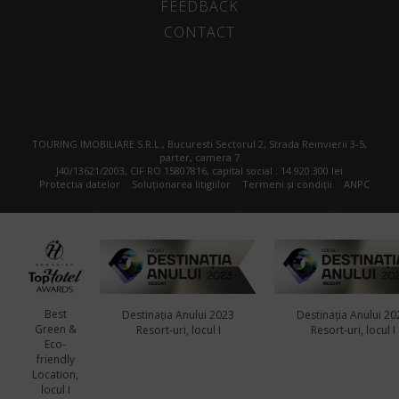
FEEDBACK
CONTACT
TOURING IMOBILIARE S.R.L., Bucuresti Sectorul 2, Strada Reinvierii 3-5,
parter, camera 7
J40/13621/2003, CIF RO 15807816, capital social : 14.920.300 lei
Protectia datelor
Soluționarea litigiilor
Termeni și condiții
ANPC
Best
Destinația Anului 2023
Destinația Anului 20
Green &
Resort-uri, locul I
Resort-uri, locul I
Eco-
friendly
Location,
locul I