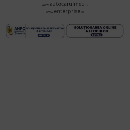
autocarulmeu
www.
.ro
enterprise
www.
.ro