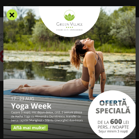
×
eurolife2
Published
December 9, 2020
at
300 × 104
in
Asigurări de călătorie
.
← Previous
DESPRE NOI