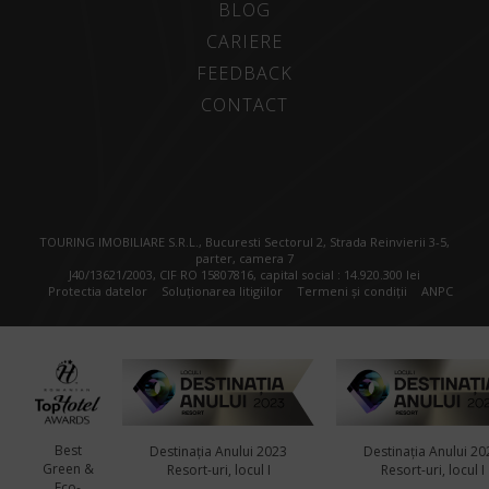
BLOG
CARIERE
FEEDBACK
CONTACT
TOURING IMOBILIARE S.R.L., Bucuresti Sectorul 2, Strada Reinvierii 3-5,
parter, camera 7
J40/13621/2003, CIF RO 15807816, capital social : 14.920.300 lei
Protectia datelor
Soluționarea litigiilor
Termeni și condiții
ANPC
Best
Destinația Anului 2023
Destinația Anului 20
Green &
Resort-uri, locul I
Resort-uri, locul I
Eco-