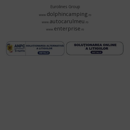
Eurolines Group
dolphincamping
www.
.ro
autocarulmeu
www.
.ro
enterprise
www.
.ro