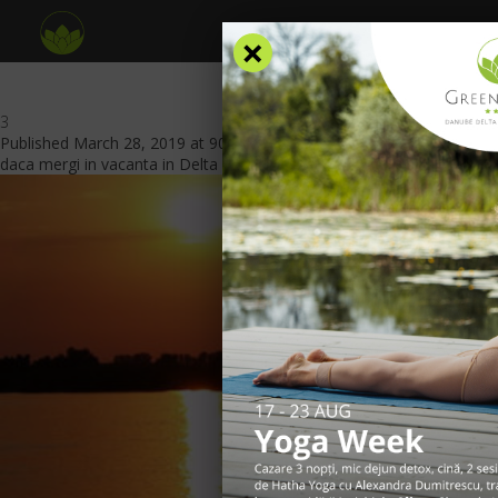
×
3
Published
March 28, 2019
at
900 × 500
in
Ce activitati poti sa faci
daca mergi in vacanta in Delta Dunarii
.