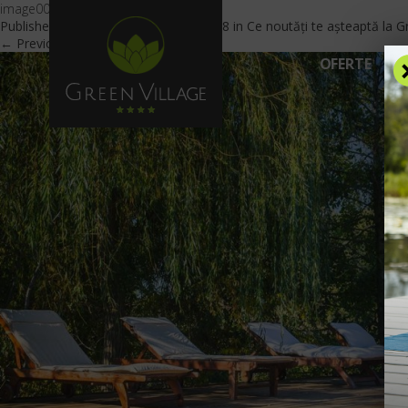
image00008
Published
March 25, 2021
at
840 × 478
in
Ce noutăți te așteaptă la G
← Previous
OFERTE
C