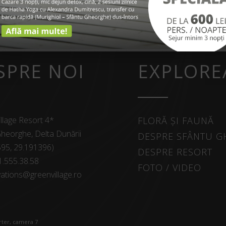
SPRE NOI
EXPLORE
llage Resort 4*
FLORĂ ȘI FAUNĂ
heorghe, Delta Dunării
DESPRE SFÂNTU 
595, 29.191396)
DESPRE RESORT
1.555.38.58
FOTO / VIDEO
ations@greenvillage.ro
arter, camera 7