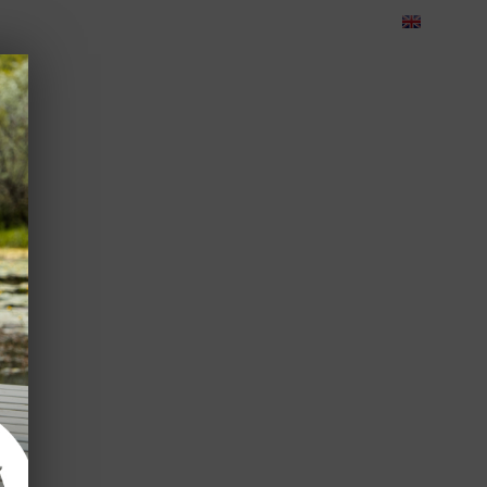
eedback
Cariere
Contact
Green Dolphin Camping
CORPORATE
TEAMBUILDING
EVENIMENTE