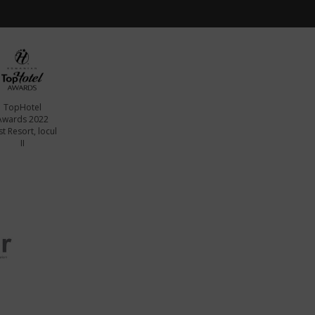
TopHotel
Awards 2022
t Resort, locul
II