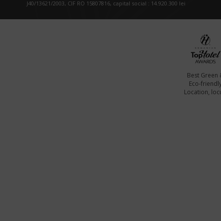
J40/13621/2003, CIF RO 15807816, capital social : 14.920.300 lei
Best Green 
Eco-friendl
Location, locu