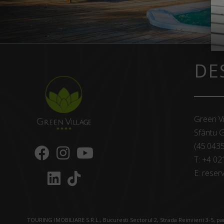
DE
Green Vi
Sfântu G
(45.043
T:
+4 02
E:
reserv
TOURING IMOBILIARE S.R.L., Bucuresti Sectorul 2, Strada Reinvierii 3-5, p