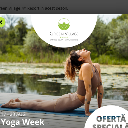
Blog
F
reen Village 4* Resort în acest sezon
.
×
AZARE
FACILITĂȚI
EXPERIENȚE
TARIFE
INFO UTILE