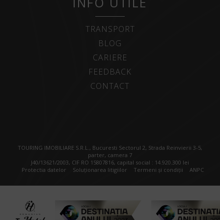
INFO UTILE
TRANSPORT
BLOG
CARIERE
FEEDBACK
CONTACT
TOURING IMOBILIARE S.R.L., Bucuresti Sectorul 2, Strada Reinvierii 3-5,
parter, camera 7
J40/13621/2003, CIF RO 15807816, capital social : 14.920.300 lei
Protectia datelor
Soluționarea litigiilor
Termeni și condiții
ANPC