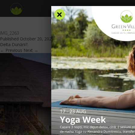
×
IMG_2263
Published
October 20, 2021
at
840 × 560
in
Ce pot face seniorii în
Delta Dunării?
.
← Previous
Next →