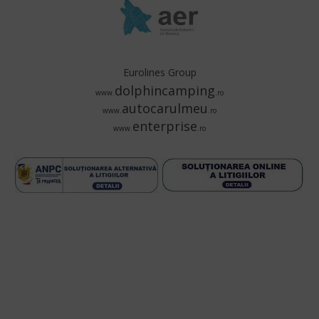
Eurolines Group
dolphincamping
www.
.ro
autocarulmeu
www.
.ro
enterprise
www.
.ro