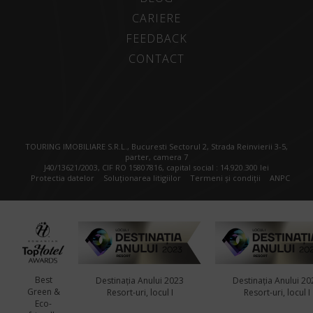
CARIERE
FEEDBACK
CONTACT
TOURING IMOBILIARE S.R.L., Bucuresti Sectorul 2, Strada Reinvierii 3-5,
parter, camera 7
J40/13621/2003, CIF RO 15807816, capital social : 14.920.300 lei
Protectia datelor
Soluționarea litigiilor
Termeni și condiții
ANPC
Best
Destinația Anului 2023
Destinația Anului 20
Green &
Resort-uri, locul I
Resort-uri, locul I
Eco-