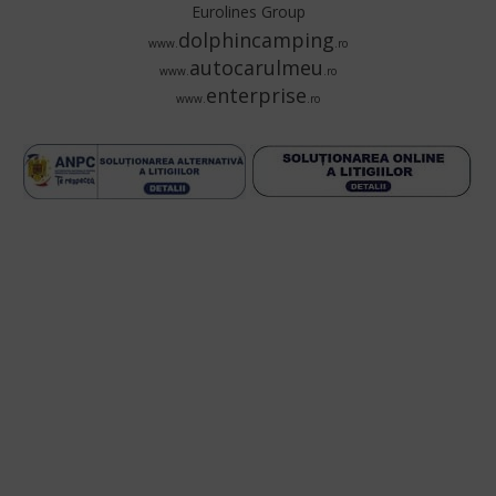
Eurolines Group
dolphincamping
www.
.ro
autocarulmeu
www.
.ro
enterprise
www.
.ro