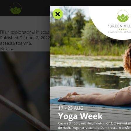
×
Fii un explorator și în această toamnă
Published
October 2, 2022
at
840 × 469
in
Fii un explorator și în
această toamnă
.
Next →