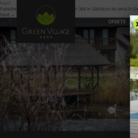
head
Published
December 22, 2020
at
624 × 368
in
Sărbători de iarnă în D
Next →
OFERTE
C