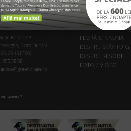
SPRE NOI
EXPLORE
llage Resort 4*
FLORĂ ȘI FAUNĂ
heorghe, Delta Dunării
DESPRE SFÂNTU 
595, 29.191396)
DESPRE RESORT
1.555.38.58
FOTO / VIDEO
ations@greenvillage.ro
arter, camera 7