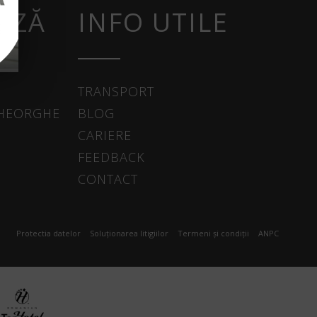
AZĂ
INFO UTILE
TRANSPORT
GHEORGHE
BLOG
CARIERE
FEEDBACK
CONTACT
Protectia datelor
Soluționarea litigiilor
Termeni și condiții
ANPC