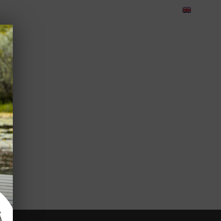
eedback
Cariere
Contact
Green Dolphin Camping
CORPORATE
TEAMBUILDING
EVENIMENTE