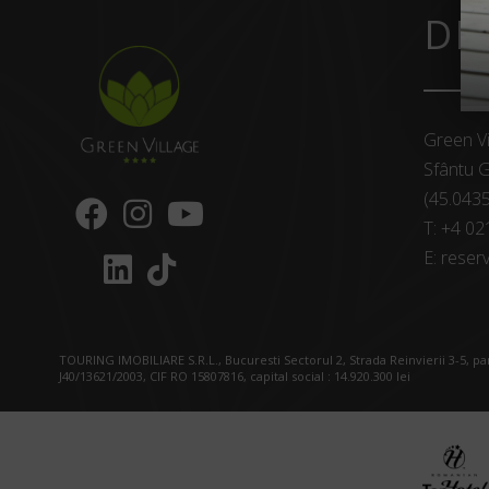
DE
Green Vi
Sfântu G
(45.043
T:
+4 02
E:
reserv
TOURING IMOBILIARE S.R.L., Bucuresti Sectorul 2, Strada Reinvierii 3-5, p
J40/13621/2003, CIF RO 15807816, capital social : 14.920.300 lei