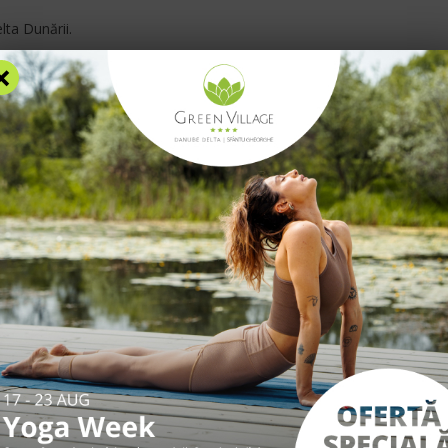
Blog
F
elta Dunării
.
×
AZARE
FACILITĂȚI
EXPERIENȚE
TARIFE
INFO UTILE