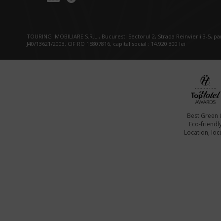
TOURING IMOBILIARE S.R.L., Bucuresti Sectorul 2, Strada Reinvierii 3-5, p
J40/13621/2003, CIF RO 15807816, capital social : 14.920.300 lei
Best Green 
Eco-friendl
Location, locu