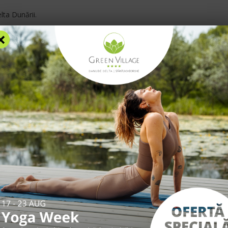
Blog
F
elta Dunării
.
×
AZARE
FACILITĂȚI
EXPERIENȚE
TARIFE
INFO UTILE