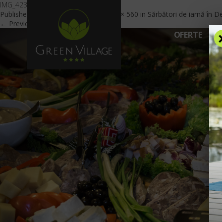
IMG_4233
Published
December 22, 2020
at
840 × 560
in
Sărbători de iarnă în D
← Previous
Next →
OFERTE
C