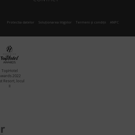
Protectia datelor
Soluționarea litigiilor
Termeni și condiții
ANPC
TopHotel
Awards 2022
t Resort, locul
II