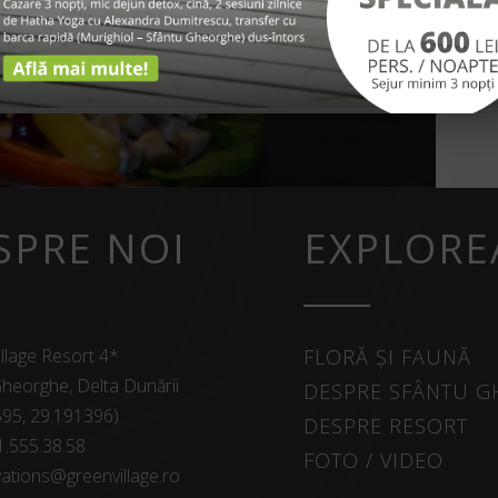
SPRE NOI
EXPLORE
llage Resort 4*
FLORĂ ȘI FAUNĂ
heorghe, Delta Dunării
DESPRE SFÂNTU 
595, 29.191396)
DESPRE RESORT
1.555.38.58
FOTO / VIDEO
ations@greenvillage.ro