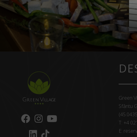
DE
Green Vi
Sfântu G
(45.043
T:
+4 02
E:
reserv