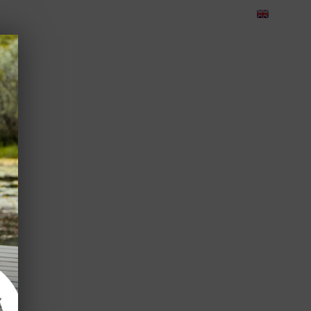
eedback
Cariere
Contact
Green Dolphin Camping
CORPORATE
TEAMBUILDING
EVENIMENTE