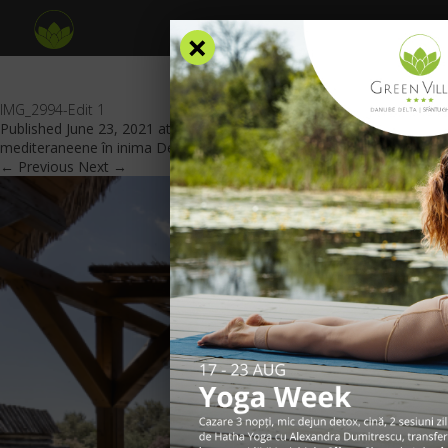
×
IMG_2994-Edit 1
Published
June 23, 2021
at
840 × 469
in
Vă invităm la seri
mediteraneene în inima Deltei
.
← Previous
Next →