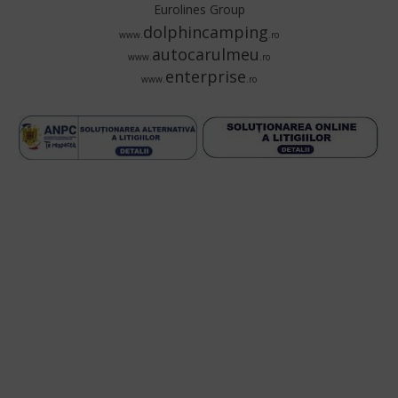
Eurolines Group
dolphincamping
www.
.ro
autocarulmeu
www.
.ro
enterprise
www.
.ro