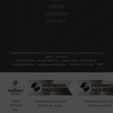
CARIERE
FEEDBACK
CONTACT
TOURING IMOBILIARE S.R.L., Bucuresti Sectorul 2, Strada Reinvierii 3-5,
parter, camera 7
J40/13621/2003, CIF RO 15807816, capital social : 14.920.300 lei
Protectia datelor
Soluționarea litigiilor
Termeni și condiții
ANPC
Best
Destinația Anului 2023
Destinația Anului 20
Green &
Resort-uri, locul I
Resort-uri, locul I
Eco-