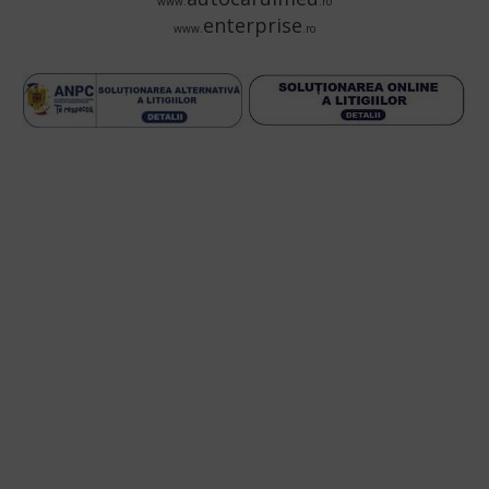
www.
.ro
enterprise
www.
.ro