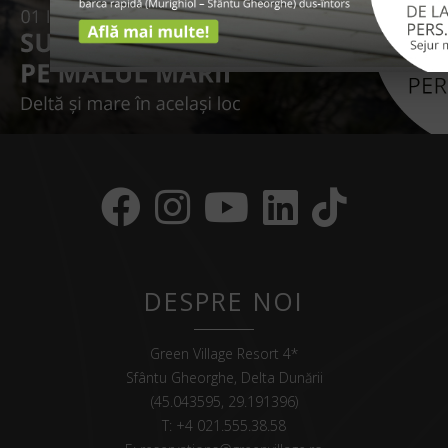
DESPRE NOI
Green Village Resort 4*
Sfântu Gheorghe, Delta Dunării
(45.043595, 29.191396)
T:
+4 021.555.38.58