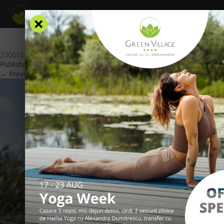
×
230615-Imagine_oferta_sun_kissed_GV_RO
Published
June 19, 2023
at
600 × 425
in
Oferte Speciale
.
← Previous
Next →