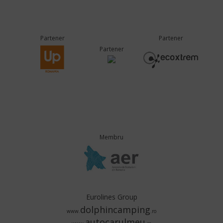
Partener
Partener
Partener
Membru
Eurolines Group
dolphincamping
www.
.ro
autocarulmeu