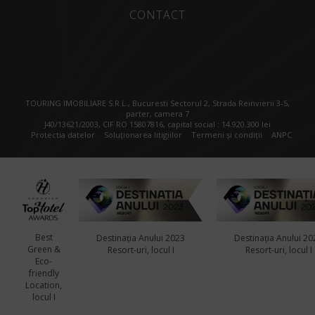
CONTACT
TOURING IMOBILIARE S.R.L., Bucuresti Sectorul 2, Strada Reinvierii 3-5,
parter, camera 7
J40/13621/2003, CIF RO 15807816, capital social : 14.920.300 lei
Protectia datelor
Soluționarea litigiilor
Termeni și condiții
ANPC
Best
Destinația Anului 2023
Destinația Anului 20
Green &
Resort-uri, locul I
Resort-uri, locul I
Eco-
friendly
Location,
locul I