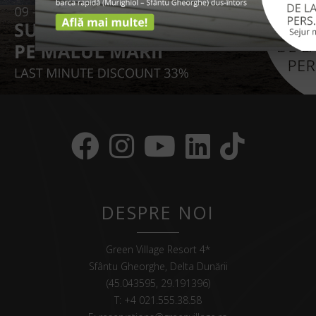
DESPRE NOI
Green Village Resort 4*
Sfântu Gheorghe, Delta Dunării
(45.043595, 29.191396)
T:
+4 021.555.38.58