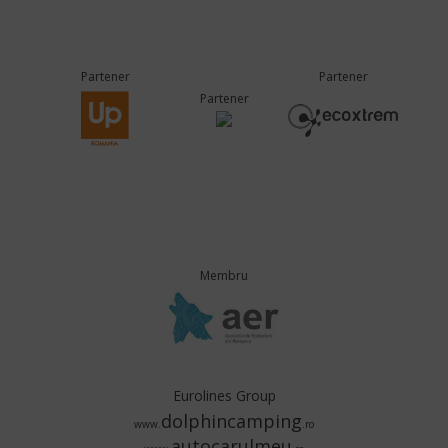
Partener
Partener
Partener
Membru
Eurolines Group
dolphincamping
www.
.ro
autocarulmeu