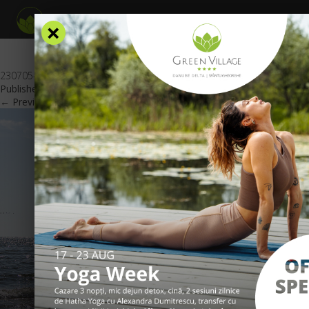
×
230705-Imagine_oferta_last_minute_sun_kissed_GV_RO
Published
July 6, 2023
at
600 × 425
in
Oferte Speciale
.
← Previous
Next →