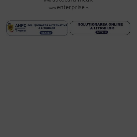
www.
.ro
enterprise
www.
.ro