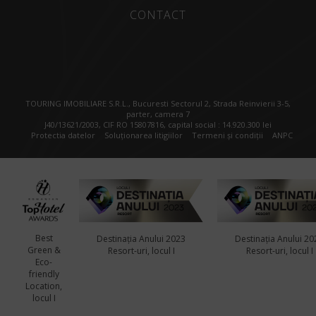
CONTACT
TOURING IMOBILIARE S.R.L., Bucuresti Sectorul 2, Strada Reinvierii 3-5,
parter, camera 7
J40/13621/2003, CIF RO 15807816, capital social : 14.920.300 lei
Protectia datelor
Soluționarea litigiilor
Termeni și condiții
ANPC
Best
Destinația Anului 2023
Destinația Anului 20
Green &
Resort-uri, locul I
Resort-uri, locul I
Eco-
friendly
Location,
locul I