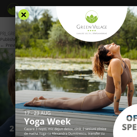
×
PRJ_GREEN-VILLAGE_OFERTA_SCOALA-ALTFEL_site_RO
Published
February 5, 2018
at
600 × 425
in
Oferte Speciale
.
← Previous
Next →