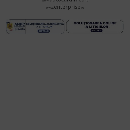
www.
.ro
enterprise
www.
.ro