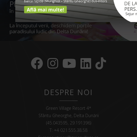
DESPRE NOI
Green Village Resort 4*
Sfântu Gheorghe, Delta Dunării
(45.043595, 29.191396)
T:
+4 021.555.38.58