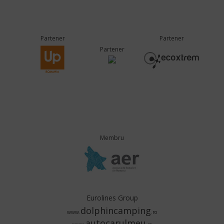
Partener
Partener
Partener
Membru
Eurolines Group
dolphincamping
www.
.ro
autocarulmeu