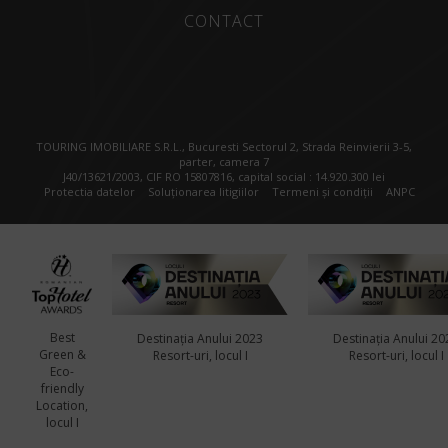
CONTACT
TOURING IMOBILIARE S.R.L., Bucuresti Sectorul 2, Strada Reinvierii 3-5,
parter, camera 7
J40/13621/2003, CIF RO 15807816, capital social : 14.920.300 lei
Protectia datelor
Soluționarea litigiilor
Termeni și condiții
ANPC
Best
Destinația Anului 2023
Destinația Anului 20
Green &
Resort-uri, locul I
Resort-uri, locul I
Eco-
friendly
Location,
locul I