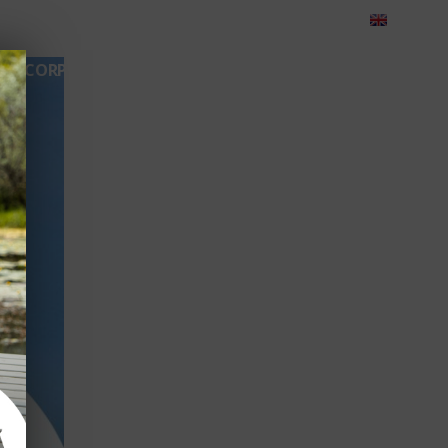
eedback
Cariere
Contact
Green Dolphin Camping
CORPORATE
TEAMBUILDING
EVENIMENTE