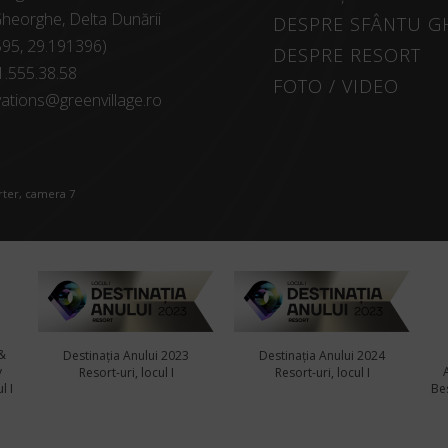
heorghe, Delta Dunării
DESPRE SFÂNTU 
595, 29.191396)
DESPRE RESORT
1.555.38.58
FOTO / VIDEO
ations@greenvillage.ro
arter, camera 7
&
Destinația Anului 2023
Destinația Anului 2024
y
Resort-uri, locul I
Resort-uri, locul I
l I
Bes