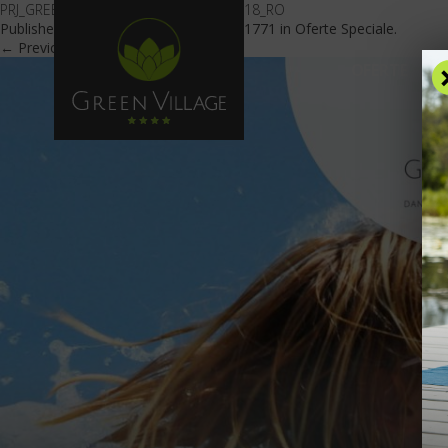
PRJ_GREEN VILLAGE_OFERTA _1 MAI 2018_RO
Published
February 8, 2018
at
2500 × 1771
in
Oferte Speciale
.
← Previous
Next →
OFERTE
C