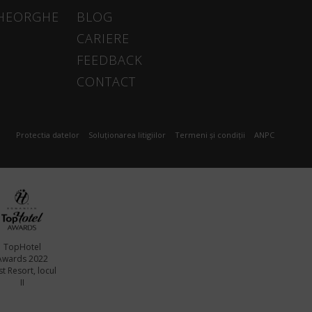
GHEORGHE
BLOG
CARIERE
FEEDBACK
CONTACT
Protectia datelor
Soluționarea litigiilor
Termeni și condiții
ANPC
TopHotel
Awards 2022
t Resort, locul
II