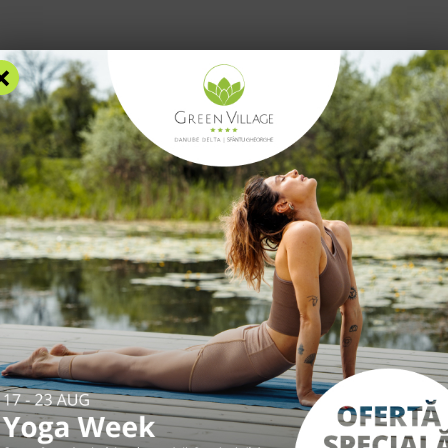
Blog
F
×
AZARE
FACILITĂȚI
EXPERIENȚE
TARIFE
INFO UTILE