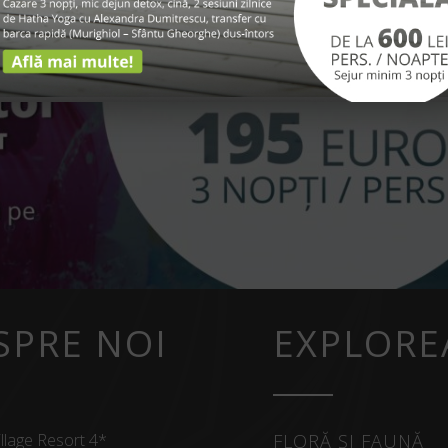
SPRE NOI
EXPLORE
llage Resort 4*
FLORĂ ȘI FAUNĂ