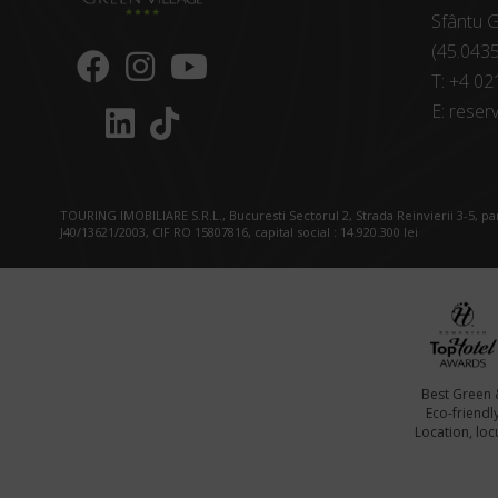
Sfântu G
(45.043
T:
+4 02
E:
reserv
TOURING IMOBILIARE S.R.L., Bucuresti Sectorul 2, Strada Reinvierii 3-5, p
J40/13621/2003, CIF RO 15807816, capital social : 14.920.300 lei
Best Green 
Eco-friendl
Location, locu