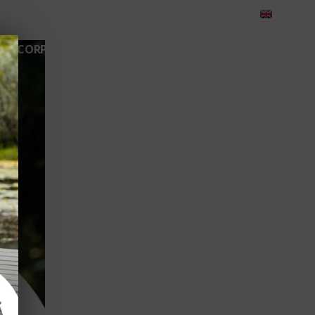
eedback
Cariere
Contact
Green Dolphin Camping
CORPORATE
TEAMBUILDING
EVENIMENTE