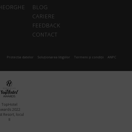
GHEORGHE
BLOG
CARIERE
FEEDBACK
CONTACT
Protectia datelor
Soluționarea litigiilor
Termeni și condiții
ANPC
TopHotel
Awards 2022
t Resort, locul
II