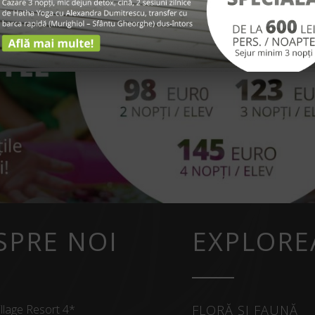
SPRE NOI
EXPLORE
llage Resort 4*
FLORĂ ȘI FAUNĂ