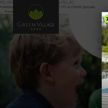
PRJ_GREEV VILLAGE_OFERTA_SCOALA ALTFEL_RO
Published
February 8, 2018
at
2500 × 1771
in
Oferte Speciale
.
← Previous
Next →
OFERTE
C