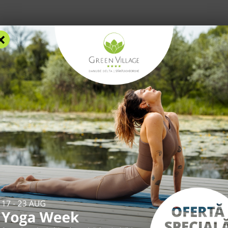
Blog
F
×
AZARE
FACILITĂȚI
EXPERIENȚE
TARIFE
INFO UTILE