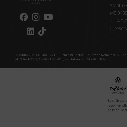
Sfântu G
(45.043
T:
+4 02
E:
reserv
TOURING IMOBILIARE S.R.L., Bucuresti Sectorul 2, Strada Reinvierii 3-5, p
J40/13621/2003, CIF RO 15807816, capital social : 14.920.300 lei
Best Green 
Eco-friendl
Location, locu