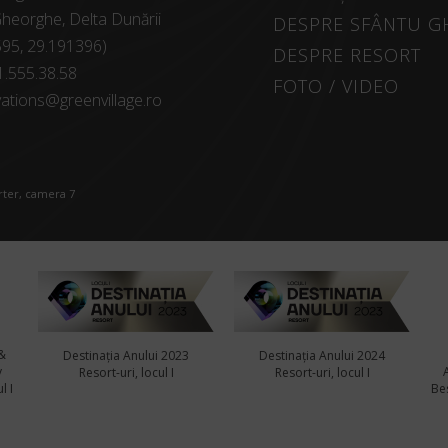
heorghe, Delta Dunării
DESPRE SFÂNTU 
595, 29.191396)
DESPRE RESORT
1.555.38.58
FOTO / VIDEO
ations@greenvillage.ro
arter, camera 7
&
Destinația Anului 2023
Destinația Anului 2024
y
Resort-uri, locul I
Resort-uri, locul I
l I
Bes