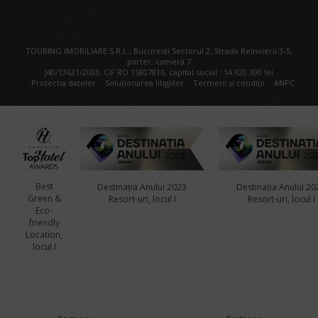
TOURING IMOBILIARE S.R.L., Bucuresti Sectorul 2, Strada Reinvierii 3-5,
parter, camera 7
J40/13621/2003, CIF RO 15807816, capital social : 14.920.300 lei
Protectia datelor
Soluționarea litigiilor
Termeni și condiții
ANPC
Best
Destinația Anului 2023
Destinația Anului 20
Green &
Resort-uri, locul I
Resort-uri, locul I
Eco-
friendly
Location,
locul I