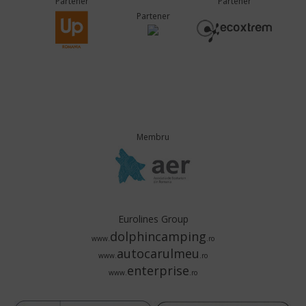
Partener
Partener
Partener
Membru
Eurolines Group
dolphincamping
www.
.ro
autocarulmeu
www.
.ro
enterprise
www.
.ro