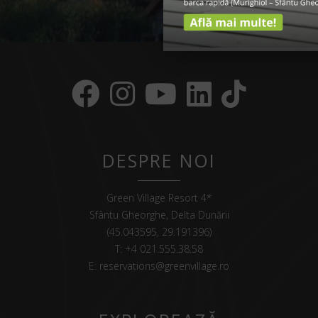
DESPRE NOI
Green Village Resort 4*
Sfântu Gheorghe, Delta Dunării
(45.043595, 29.191396)
T:
+4 021.555.38.58
E:
reservations@greenvillage.ro