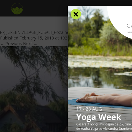
×
PRJ_GREEN VILLAGE_RUSALII_Poza header
Published
February 15, 2018
at
1921 × 701
in
Oferte Speciale
.
← Previous
Next →