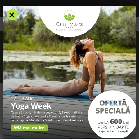
×
/
Atractii Sfantu Gheorghe
ATRACTII SFANTU GHEORGHE