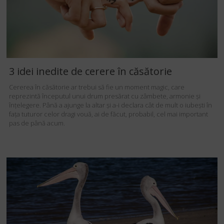
3 idei inedite de cerere în căsătorie
Cererea în căsătorie ar trebui să fie un moment magic, care
reprezintă începutul unui drum presărat cu zâmbete, armonie și
înțelegere. Până a ajunge la altar și a-i declara cât de mult o iubești în
fața tuturor celor dragi vouă, ai de făcut, probabil, cel mai important
pas de până acum.