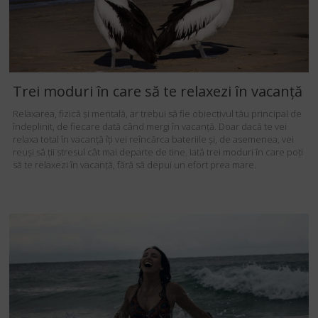
Trei moduri în care să te relaxezi în vacanță
Relaxarea, fizică și mentală, ar trebui să fie obiectivul tău principal de
îndeplinit, de fiecare dată când mergi în vacanță. Doar dacă te vei
relaxa total în vacanță îți vei reîncărca bateriile și, de asemenea, vei
reuși să ții stresul cât mai departe de tine. Iată trei moduri în care poți
să te relaxezi în vacanță, fără să depui un efort prea mare.