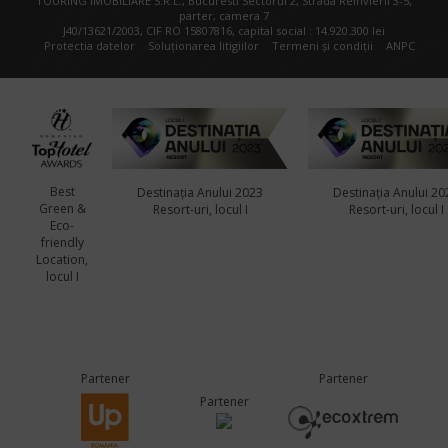
TOURING IMOBILIARE S.R.L., Bucuresti Sectorul 2, Strada Reinvierii 3-5,
parter, camera 7
J40/13621/2003, CIF RO 15807816, capital social : 14.920.300 lei
Protectia datelor
Soluționarea litigiilor
Termeni și condiții
ANPC
Best
Destinația Anului 2023
Destinația Anului 20
Green &
Resort-uri, locul I
Resort-uri, locul I
Eco-
friendly
Location,
locul I
Partener
Partener
Partener