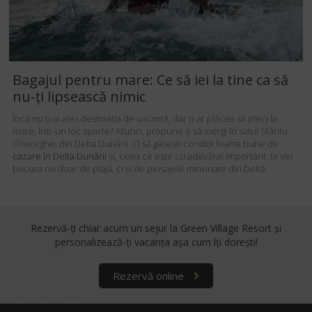
Bagajul pentru mare: Ce să iei la tine ca să
nu-ți lipsească nimic
Încă nu ți-ai ales destinația de vacanță, dar ți-ar plăcea să pleci la
mare, într-un loc aparte? Atunci, propune-ți să mergi în satul Sfântu
Gheorghe, din Delta Dunării. O să găsești condiții foarte bune de
cazare în Delta Dunării
și, ceea ce este cu adevărat important, te vei
bucura nu doar de plajă, ci și de peisajele minunate din Deltă.
Rezervă-ți chiar acum un sejur la Green Village Resort
și
personalizează-ți vacanța așa cum îți dorești!
Rezervă online