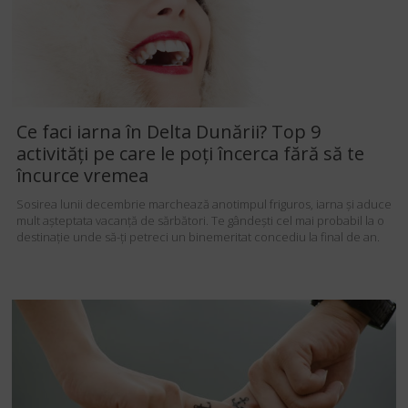
Ce faci iarna în Delta Dunării? Top 9
activități pe care le poți încerca fără să te
încurce vremea
Sosirea lunii decembrie marchează anotimpul friguros, iarna și aduce
mult așteptata vacanță de sărbători. Te gândești cel mai probabil la o
destinație unde să-ți petreci un binemeritat concediu la final de an.