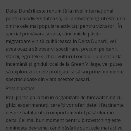
Delta Dunării este renumită la nivel internațional
pentru biodiversitatea sa, iar birdwatching-ul este una
dintre cele mai populare activități pentru vizitatori. În
special primăvara și vara, când mii de păsări
migratoare vin să cuibărească în Delta Dunării, vei
avea ocazia să observi specii rare, precum pelicanii,
stârcii, egretele și chiar vulturul codalb. Cu binoclul la
îndemână și ghidul local de la Green Village, vei putea
să explorezi zonele protejate și să surprinzi momente
spectaculoase din viața acestor păsări.
Recomandare:
Poți participa la tururi organizate de birdwatching cu
ghizi experimentați, care îți vor oferi detalii fascinante
despre habitatul și comportamentul păsărilor din
deltă. Cel mai bun moment pentru birdwatching este
dimineața devreme, când păsările sunt cele mai active.