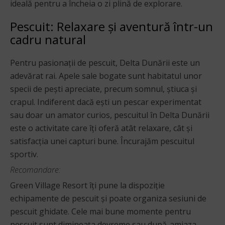
ideală pentru a încheia o zi plină de explorare.
Pescuit: Relaxare și aventură într-un
cadru natural
Pentru pasionații de pescuit, Delta Dunării este un
adevărat rai. Apele sale bogate sunt habitatul unor
specii de pești apreciate, precum somnul, știuca și
crapul. Indiferent dacă ești un pescar experimentat
sau doar un amator curios, pescuitul în Delta Dunării
este o activitate care îți oferă atât relaxare, cât și
satisfacția unei capturi bune. Încurajăm pescuitul
sportiv.
Recomandare:
Green Village Resort îți pune la dispoziție
echipamente de pescuit și poate organiza sesiuni de
pescuit ghidate. Cele mai bune momente pentru
pescuit sunt dimineața devreme sau după-amiaza