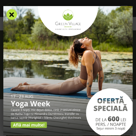
×
/
Blog
/
5 Activități outdoor pe care trebuie să le încerci în Delta
Dunării, la Green Village 4* Resort
5 Activități outdoor pe care trebuie să le
încerci în Delta Dunării, la Green Village 4*
Resort