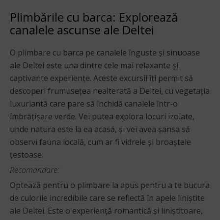
Plimbările cu barca: Explorează
canalele ascunse ale Deltei
O plimbare cu barca pe canalele înguste și sinuoase
ale Deltei este una dintre cele mai relaxante și
captivante experiențe. Aceste excursii îți permit să
descoperi frumusețea nealterată a Deltei, cu vegetația
luxuriantă care pare să închidă canalele într-o
îmbrățișare verde. Vei putea explora locuri izolate,
unde natura este la ea acasă, și vei avea șansa să
observi fauna locală, cum ar fi vidrele și broaștele
țestoase.
Recomandare:
Optează pentru o plimbare la apus pentru a te bucura
de culorile incredibile care se reflectă în apele liniștite
ale Deltei. Este o experiență romantică și liniștitoare,