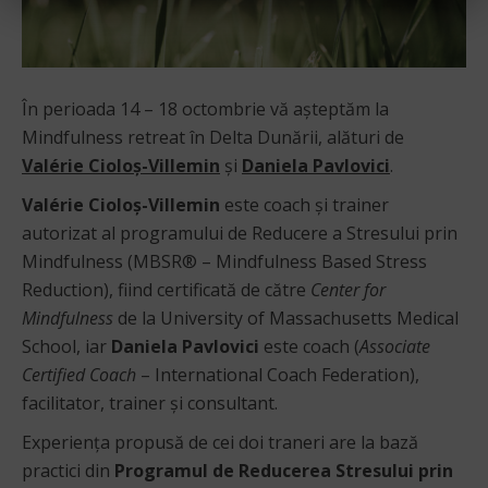
În perioada 14 – 18 octombrie vă așteptăm la
Mindfulness retreat în Delta Dunării, alături de
Valérie Cioloș-Villemin
și
Daniela Pavlovici
.
Valérie Cioloș-Villemin
este coach și trainer
autorizat al programului de Reducere a Stresului prin
Mindfulness (MBSR® – Mindfulness Based Stress
Reduction), fiind certificată de către
Center for
Mindfulness
de la University of Massachusetts Medical
School, iar
Daniela Pavlovici
este coach (
Associate
Certified Coach
– International Coach Federation),
facilitator, trainer și consultant.
Experiența propusă de cei doi traneri are la bază
practici din
Programul de Reducerea Stresului prin