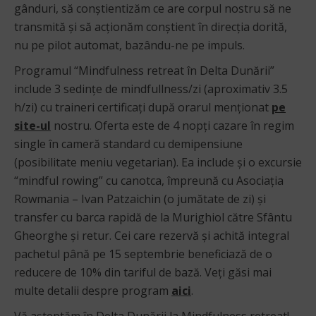
gânduri, să conștientizăm ce are corpul nostru să ne
transmită și să acționăm conștient în direcția dorită,
nu pe pilot automat, bazându-ne pe impuls.
Programul “Mindfulness retreat în Delta Dunării”
include 3 sedințe de mindfullness/zi (aproximativ 3.5
h/zi) cu traineri certificați după orarul menționat
pe
site-ul
nostru. Oferta este de 4 nopți cazare în regim
single în cameră standard cu demipensiune
(posibilitate meniu vegetarian). Ea include și o excursie
“mindful rowing” cu canotca, împreună cu Asociația
Rowmania – Ivan Patzaichin (o jumătate de zi) și
transfer cu barca rapidă de la Murighiol către Sfântu
Gheorghe și retur. Cei care rezervă și achită integral
pachetul până pe 15 septembrie beneficiază de o
reducere de 10% din tariful de bază. Veți găsi mai
multe detalii despre program
aici
.