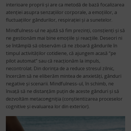
interioare proprii și are ca metodă de bază focalizarea
atenţiei asupra senzaţiilor corporale, a emoţiilor, a
fluctuaţiilor gândurilor, respiraţiei şi a sunetelor.
Mindfulness-ul ne ajută să fim prezinți, consțienți și să
ne gestionăm mai bine emoțiile și reacțiile. Deseori ni
se întâmplă să observăm că ne zboară gândurile în
timpul activităților cotidiene, că ajungem acasă “pe
pilot automat” sau că reacționăm la impuls,
necontrolat. Din dorința de a reduce stresul zilnic,
încercăm să ne eliberăm mintea de anxietăți, gânduri
negative și scenarii. Mindfulness-ul, în schimb, ne
învață să ne distanțăm puțin de aceste gânduri și să
dezvoltăm metaco
n
gniția (conștientizarea proceselor
cognitive și evaluarea lor din exterior).