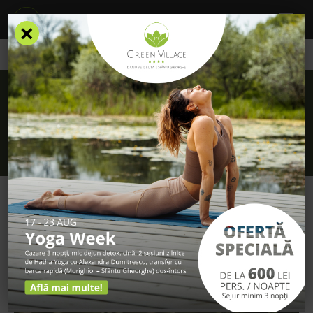
×
/
Blog
/
Mindfulness at its best
Mindfulness at its best