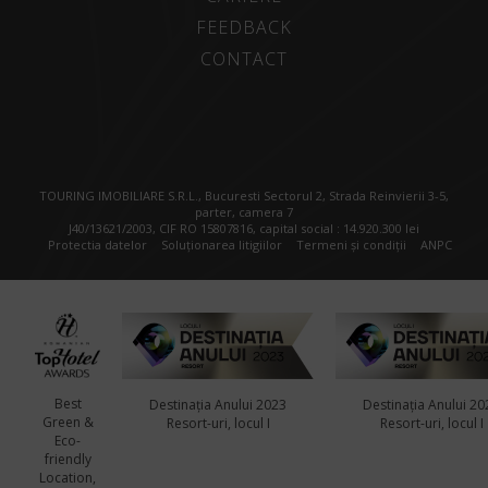
FEEDBACK
CONTACT
TOURING IMOBILIARE S.R.L., Bucuresti Sectorul 2, Strada Reinvierii 3-5,
parter, camera 7
J40/13621/2003, CIF RO 15807816, capital social : 14.920.300 lei
Protectia datelor
Soluționarea litigiilor
Termeni și condiții
ANPC
Best
Destinația Anului 2023
Destinația Anului 20
Green &
Resort-uri, locul I
Resort-uri, locul I
Eco-
friendly
Location,