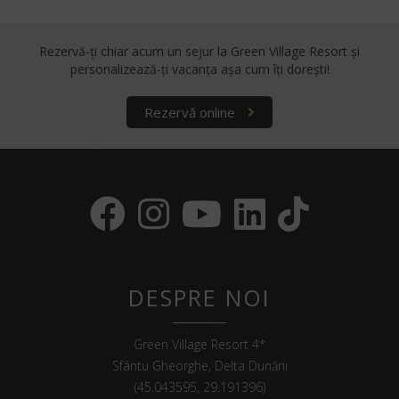
Rezervă-ți chiar acum un sejur la Green Village Resort
și
personalizează-ți vacanța așa cum îți dorești!
Rezervă online
DESPRE NOI
Green Village Resort 4*
Sfântu Gheorghe, Delta Dunării
(45.043595, 29.191396)