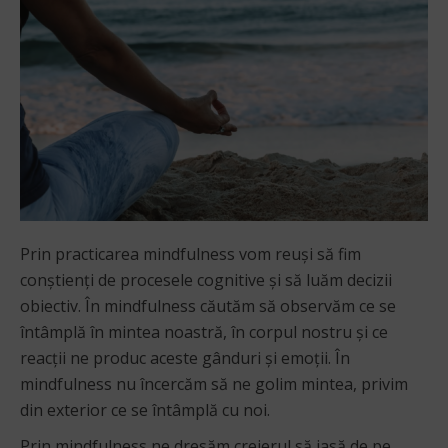
Prin practicarea mindfulness vom reuși să fim
conștienți de procesele cognitive și să luăm decizii
obiectiv. În mindfulness căutăm să observăm ce se
întâmplă în mintea noastră, în corpul nostru și ce
reacții ne produc aceste gânduri și emoții. În
mindfulness nu încercăm să ne golim mintea, privim
din exterior ce se întâmplă cu noi.
Prin mindfulness ne dresăm creierul să iasă de pe