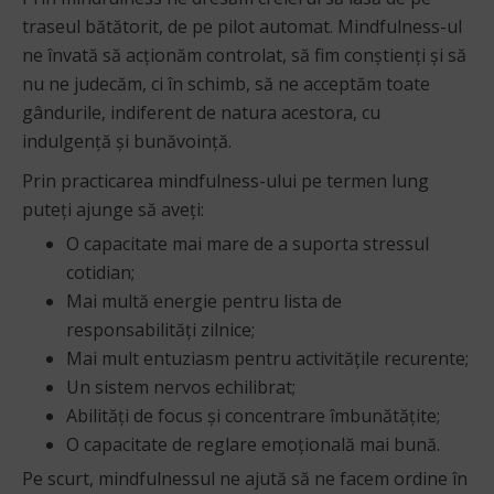
traseul bătătorit, de pe pilot automat. Mindfulness-ul
ne învată să acționăm controlat, să fim conștienți și să
nu ne judecăm, ci în schimb, să ne acceptăm toate
gândurile, indiferent de natura acestora, cu
indulgență și bunăvoință.
Prin practicarea mindfulness-ului pe termen lung
puteți ajunge să aveți:
O capacitate mai mare de a suporta stressul
cotidian;
Mai multă energie pentru lista de
responsabilități zilnice;
Mai mult entuziasm pentru activitățile recurente;
Un sistem nervos echilibrat;
Abilități de focus și concentrare îmbunătățite;
O capacitate de reglare emoțională mai bună.
Pe scurt, mindfulnessul ne ajută să ne facem ordine în