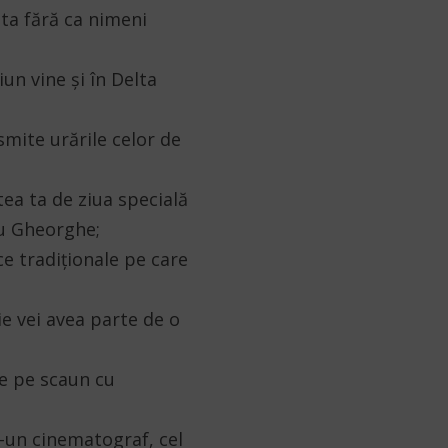
sta fără ca nimeni
un vine și în Delta
smite urările celor de
tea ta de ziua specială
tu Gheorghe;
ce tradiționale pe care
ie vei avea parte de o
de pe scaun cu
tr-un cinematograf, cel