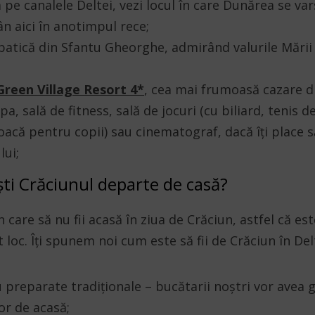
 pe canalele Deltei, vezi locul în care Dunărea se va
n aici în anotimpul rece;
ălbatică din Sfantu Gheorghe, admirând valurile Mări
Green Village Resort 4*
, cea mai frumoasă cazare di
pa, sală de fitness, sală de jocuri (cu biliard, tenis d
joacă pentru copii) sau cinematograf, dacă îți place s
lui;
 Crăciunul departe de casă?
 care să nu fii acasă în ziua de Crăciun, astfel că est
t loc. Îți spunem noi cum este să fii de Crăciun în Del
 preparate tradiționale – bucătarii noștri vor avea gri
or de acasă;