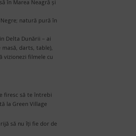
rsă în Marea Neagră și
i Negre; natură pură în
n Delta Dunării – ai
e masă, darts, table),
ă vizionezi filmele cu
e firesc să te întrebi
tă la Green Village
jă să nu îți fie dor de