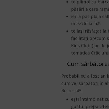
te plimbi cu barca
păsările care rămâ
iei la pas plaja s
miez de iarnă!
te lași răsfățat la
facilități precum s
Kids Club (loc de 
tematica Crăciunu
Cum sărbătorești
Probabil nu a fost an în
cum vei sărbători în al
Resort 4*:
ești întâmpinat cu
gustul preparatel