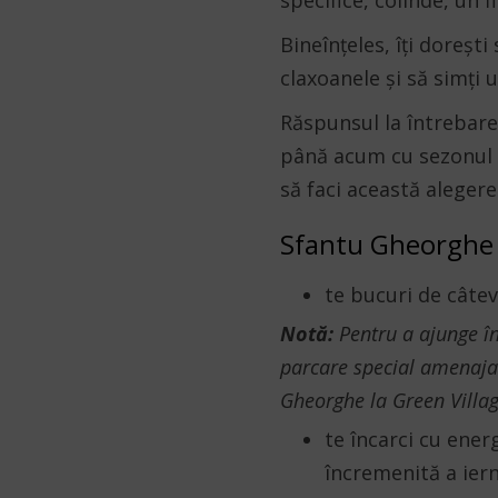
specifice, colinde, un f
Bineînțeles, îți dorești
claxoanele și să simți 
Răspunsul la întrebare
până acum cu sezonul d
să faci această alegere
Sfantu Gheorghe 
te bucuri de câtev
Notă:
Pentru a ajunge î
parcare special amenajat
Gheorghe la Green Villag
te încarci cu energ
încremenită a ierni