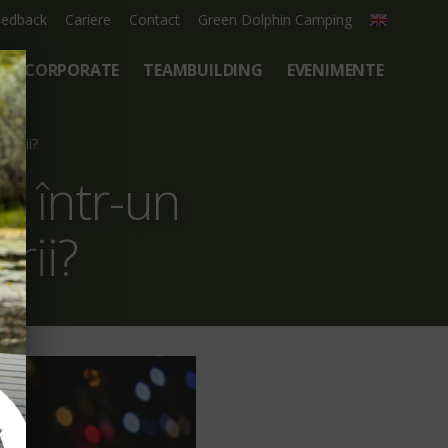
eedback
Cariere
Contact
Green Dolphin Camping
CORPORATE
TEAMBUILDING
EVENIMENTE
nării?
, într-un
rii?