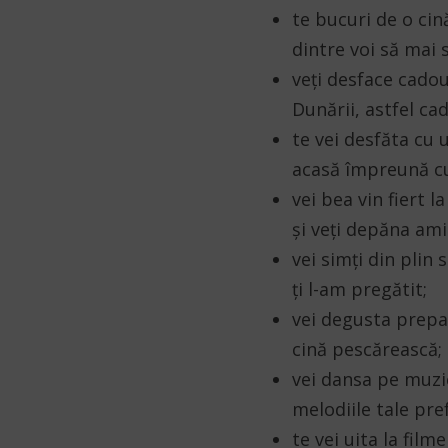
te bucuri de o cin
dintre voi să mai 
veți desface cadou
Dunării, astfel cad
te vei desfăta cu 
acasă împreună cu 
vei bea vin fiert 
și veți depăna ami
vei simți din plin
ți l-am pregătit;
vei degusta prepar
cină pescărească;
vei dansa pe muzic
melodiile tale pre
te vei uita la fil