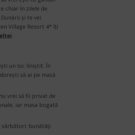
e chiar în zilele de
unării și te vei
en Village Resort 4* îți
eltei
.
i un loc liniștit. În
i dorești să ai pe masă
u vrei să fii privat de
ionale, iar masa bogată
i sărbători: bunătăți