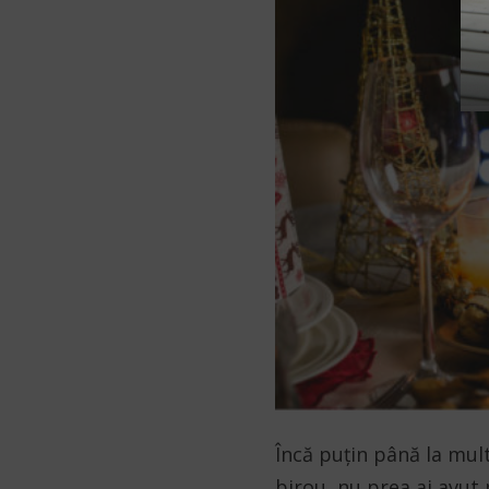
Încă puțin până la mult
birou, nu prea ai avut