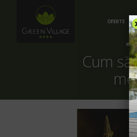
OFERTE
C
/
Cum să s
mod