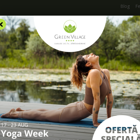
Blog
F
×
AZARE
FACILITĂȚI
EXPERIENȚE
TARIFE
INFO UTILE
Blog
/
Cum să sărbătorești Crăciunul, într-un mod inedit, în Delta Du
ărbătorești Crăciunul
 inedit, în Delta Dună