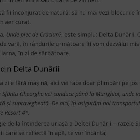
ilm în tematică sau o cană de vin fiert.
 să fii înconjurat de natură, să nu mai vezi blocurile 
un aer curat.
a,
Unde plec de Crăciun?
, este simplu: Delta Dunării. 
e vară, în rândurile următoare îți vom dezvălui mist
 iarna, în zi de sărbătoare.
din Delta Dunării
a zile fără mașină, aici vei face doar plimbări pe jos 
n Sfântu Gheorghe vei conduce până la Murighiol, unde ve
ă și supravegheată. De aici, îți asigurăm noi transportu
e Resort 4*.
ie de la întinderea uriașă a Deltei Dunării – razele S
i care se reflectă în apă, te vor încânta;