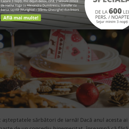
 așteptatele sărbători de iarnă! Dacă anul acesta ai
 parte de un concediu binemeritat, înseamnă că fără 