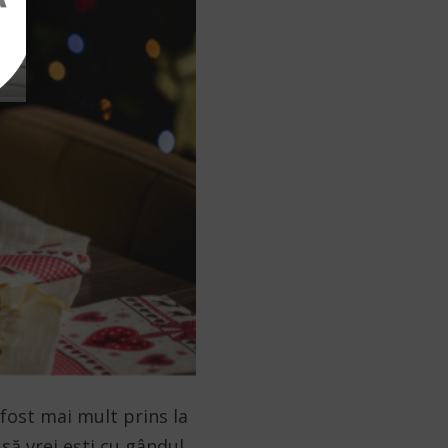
 fost mai mult prins la
să vrei ești cu gândul