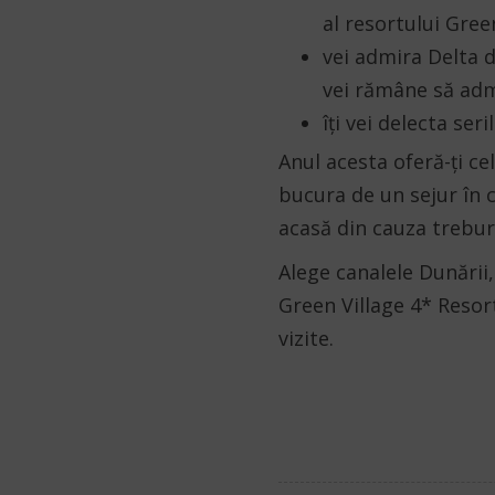
al resortului Green
vei admira Delta d
vei rămâne să admi
îți vei delecta ser
Anul acesta oferă-ți c
bucura de un sejur în ca
acasă din cauza trebur
Alege canalele Dunării
Green Village 4* Resort
vizite.