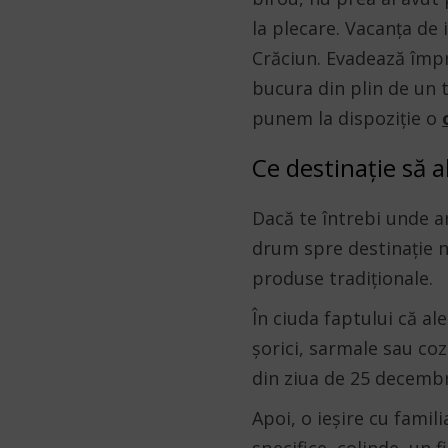
la plecare.
Vacanța de i
Crăciun. Evadează împr
bucura din plin de un t
punem la dispoziție o
Ce destinație să 
Dacă te întrebi unde ar 
drum spre destinație nu
produse tradiționale.
În ciuda faptului că ale
șorici, sarmale sau co
din ziua de 25 decembr
Apoi, o ieșire cu famil