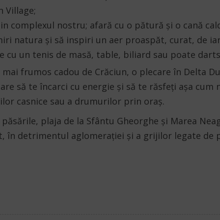
 Village;
in complexul nostru; afară cu o pătură și o cană caldă
ri natura și să inspiri un aer proaspăt, curat, de ia
ile cu un tenis de masă, table, biliard sau poate darts
el mai frumos cadou de Crăciun, o plecare în Delta Du
re să te încarci cu energie și să te răsfeți așa cum nu
ilor casnice sau a drumurilor prin oraș.
, păsările, plaja de la Sfântu Gheorghe și Marea Neag
, în detrimentul aglomerației și a grijilor legate de