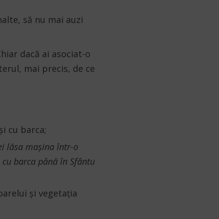
înalte, să nu mai auzi
Chiar dacă ai asociat-o
erul, mai precis, de ce
și cu barca;
i lăsa mașina într-o
l cu barca până în Sfântu
oarelui și vegetația