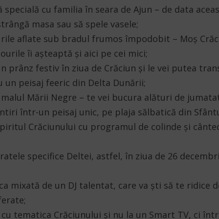
ă specială cu familia în seara de Ajun – de data acea
strângă masa sau să spele vasele;
rile aflate sub bradul frumos împodobit – Moș Crăci
ourile îi așteaptă și aici pe cei mici;
un prânz festiv în ziua de Crăciun și le vei putea tran
un peisaj feeric din Delta Dunării;
la malul Mării Negre – te vei bucura alături de jumata
ntiri într-un peisaj unic, pe plaja sălbatică din Sfân
 spiritul Crăciunului cu programul de colinde și cânte
atele specifice Deltei, astfel, în ziua de 26 decembr
a mixată de un DJ talentat, care va ști să te ridice 
ferate;
me cu tematica Crăciunului și nu la un Smart TV, ci în