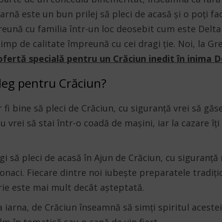
arnă este un bun prilej să pleci de acasă și o poți fac
eună cu familia într-un loc deosebit cum este Delta D
imp de calitate împreună cu cei dragi ție. Noi, la Gre
ofertă specială pentru un Crăciun inedit în inima D
aleg pentru Crăciun?
fi bine să pleci de Crăciun, cu siguranță vrei să găseșt
 vrei să stai într-o coadă de mașini, iar la cazare îț
gi să pleci de acasă în Ajun de Crăciun, cu siguranță n
zonaci. Fiecare dintre noi iubește preparatele tradiț
ie este mai mult decât așteptată.
ia iarna, de Crăciun înseamnă să simți spiritul aceste